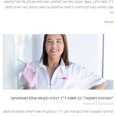
ד”ר משה זילבר, תושב רעננה, נשוי ואב לשלושה, הוא רופא עם ותק של מעל שלושים
שנה, מומחה באנדוקרינולוגיה (רפואת הורמונים) וברפואה פנימית, בוגר אוניברסיטת
תל
קרא עוד
“המהפכה השקטה”: כך משנה ד”ר דבורה כהן את עולם האסתטיקה
02/03/2025
אין תגובות
קליניקה המעוצבת שלה במבשרת ציון, ד”ר כהן מקבלת אותי לשיחה פתוחה על תחום