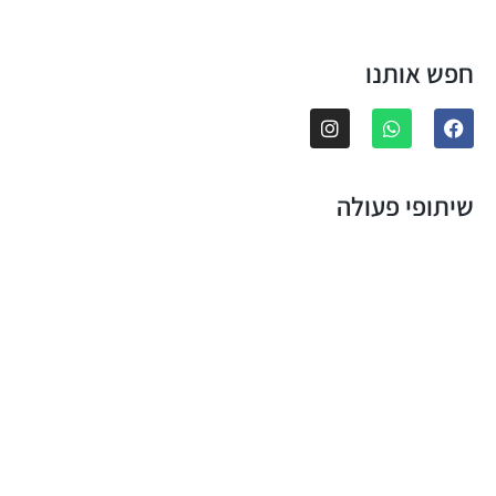
חפש אותנו
שיתופי פעולה
מדריך אפליקציות
קניית קישורים
ביטוח חיות מחמד
השתלת קרנית
אתר מאומת
תביעה לפינוי מושכר
קידום AI
פרסום בטלוויזיה
יוצאים קבוע מגזין
עיצוב הבית
גמילה מקנאביס
חדשות תל אביב