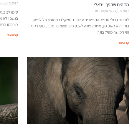
26/07/2017
מדהים שהפך ויראלי
27/07/2017
אין תגובות
שימו לב בעלי
בגשם! לא מא
לווייתני גדולי סנפיר הם יצורים עצומים. משקלו הממוצע של לווייתן
פורסמו בחשב
בוגר הוא כ-36 טון, משקל שווה ל-9.5 היפופוטמים, פי 5.5 מטי רקס
ופי חמישה מפיל בוגר.
קרא עוד
קרא עוד