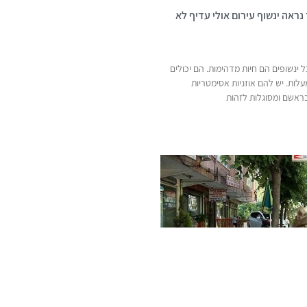
נראה ינשוף עירום אולי עדיף לא
ינשופים הם חיות מדהימות. הם יכולים
בב את צווארם ב-270 מעלות. יש להם אוזניות אסימטריות
ראשם ומסוגלות לזהות