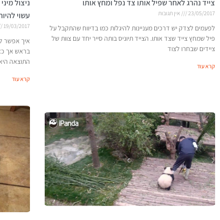
צייד נהרג לאחר שפיל אותו צד נפל ומחץ אותו
ניצול מיני
23/05/2017
אין תגובות
עשוי להיות
19/03/2017
לפעמים לצדק יש דרכים מעניינות להיגלות כמו בדיווח שהתקבל על
פיל שמחץ צייד שצד אותו. הצייד תיוניס בותה סייר יחד עם צוות של
איך אפשר לנ
ציידים שבחרו לצוד
בראש אך כא
התוצאה היא 
קרא עוד
קרא עוד