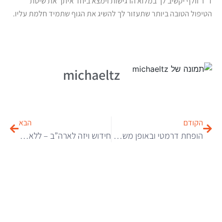
ד”ר וולף יקשיב לך במלוא הרגישות וימצא ביחד איתך את שיטת
הטיפול הטובה ביותר שתעזור לך להשיג את הגוף שתמיד חלמת עליו.
michaeltz
הקודם
הבא
הופחת דרמטי ובאופן משמעותי ביותר – 81% הקנס שהוטל על חברת “אופק המרכז לזכויות” בע”מ
חידוש ויזה לארה”ב – ללא הגעה לראיון בשגרירות!