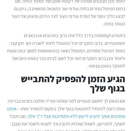
לאחר מכן מבצעים שאיבה של רקמות שומן ושד מאזור החזה. אם
בתום הטיפול נותרים בחזה עודפי עור כתוצאה מהשאיבה, ניתן גם
לבצע הליך נוסף של הסרת עודפי העור לצד הידוק ומיצוק של העור
הנותר בחזה.
ניתוח גניקומסטיה בדרך כלל אינו כרוך בסיכונים או בכאבים
משמעותיים. ברוב המקרים יוכל המטופל לחזור לשגרה תוך זמן קצר.
כאשר הטיפול מסתיים, המטופל נשאר בהתאוששות למשך כמה שעות
ולאחר מכן ברוב המקרים הוא יוכל לשוב לביתו כבר באותו היום ואף
לתפקד באופן עצמאי.
הגיע הזמן להפסיק להתבייש
בגוף שלך
אם נמאס לך לחשוב פעמיים לפני שאתה מוריד חולצה בים או בבריכה
ואתה רוצה להתחיל להתגאות בגוף שלך במקום להסתיר אותו –
אנחנו
מזמינים אותך להגיע לייעוץ ללא התחייבות אצל ד”ר וולף
, שבו תוכל
לשתף, להתייעץ, לשאול שאלות ולהבין איך לשנות ולשפר את מצבך.