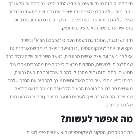
חייב להיות חזה מוצק וקשיח, בעוד שהחזה הנשי צריך להיות מלא ורך
יותר. מובן שלא כל בני האדם מתיישרים עם הדמויות המאוד מוגדרות
האלו של הגבר והאישה האידאליים – ולכן רבים גם מסתובבים כיום
בתחושה שהם פשוט לא מושכים מספיק.
חזה נשי בגבר, המוכר גם בשפת העם כ-“Man Boobs” ובשפה
מקצועית יותר “גינוקומסטיה”, זו תופעה נפוצה ביותר שמאובחנת גם
אצל בני נוער וגם אצל אנשים מבוגרים, כאשר השכיחות שלה עולה ככל
שמתבגרים. למעשה, מחקרים מראים כי כמחצית מהגברים אחרי גיל
חמישים יפתחו חזה גדול מהרגיל. למרות שמדובר בתופעה נפוצה,
רבים עדיין מתביישים בכך מאוד וחשים צורך להסתיר את החזה שלהם
מאנשים סביבם. כך הופכת הבעיה הלכאורה תמימה הזאת לכזאת
שמייצרת מבוכה רבה ואף לעיתים פוגעת בביטחון ובהערכה העצמית
של גברים רבים.
מה אפשר לעשות?
ברוב המקרים, המקור לגינקומסטיה הוא שינויים פיזיולוגיים