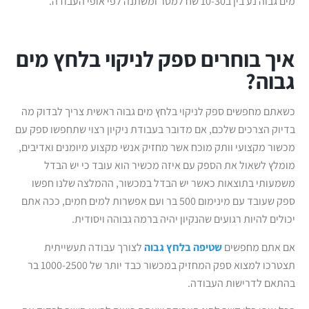
מים גבוה נע בין ב10-30 שח למטר ומשתנה לפי אופי העבודה.
איך בוחרים ספק לניקוי בלחץ מים
גבוה?
כשאתם מחפשים ספק לניקוי בלחץ מים גבוה ראשית צריך לבדוק מה
בדיוק הצרכים שלכם, אם מדובר בעבודת ניקיון רצוי שתחפשו ספק עם
מכשור מקצועי וותק מוכח אשר מחזיק אנשי מקצוע מיומנים ואדיבים,
מומלץ לשאול את הספק עם איזה מכשיר הוא עובד כי יש הבדל
משמעותי בתוצאות כאשר יש הבדל במכשור, ההמלצה שלנו חפשו
ספק שעובד עם מינימום 500 בר ועם אפשרות למים חמים, ככה אתם
יכולים להיות רגועים שהנקיון יהיה ברמה גבוהה ויסודית.
אם אתם מחפשים
שטיפה בלחץ גבוה
לצורך עבודה תעשייתית
תצטרכו למצוא ספק המחזיק במכשור כבד יותר של 1000-2500 בר
בהתאם לדרישות העבודה.