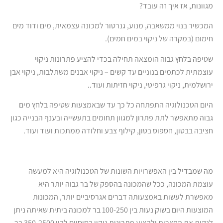
מגוונות, אז איך זה עובד?
המכשיר בנוי ממשאבה, מנוע, גנרטור למכונה עצמאית, מים ודוד מים
חימום (במקרה של ניקוי במים חמים).
שטיפה בלחץ גבוה הומצאה תחילה בכדי להציע פתרונות ניקוי
עוצמתית לכתמים בנוניים עד קשים – ניקוי אבנים משתלבות, ניקוי אבן
ירושלמית, ניקוי גרפיטי, ניקוי חזיתות ועוד..
היום הטכנולוגיה התפתחה כל כך עד שבאמצעות שטיפה בלחץ מים
גבוה מתאפשר לתת פתרון למגוון תחומים בתעשייה ובענף הבנייה כגון
חציבה בבטון, חספוס בטון, קילוף צבע וחלודה ממתכות ועוד ועוד.
מה שמבדיל בין האפשרויות השונות של הטכנולוגיה היא למעשה
עוצמת המכונה, ככל שהמכונה בהספק של בר גבוה יותר היא
מאפשרת לעשות באמצעותה דברים אגרסיביים יותר, המכונות
המוצעות היום בשוק נעות בין 100-250 בר למכונה ביתית שאיתה ניתן
לנקות את החצרות ולהציע פתרונות ניקוי בסיסיים לבין 350-2500 בר