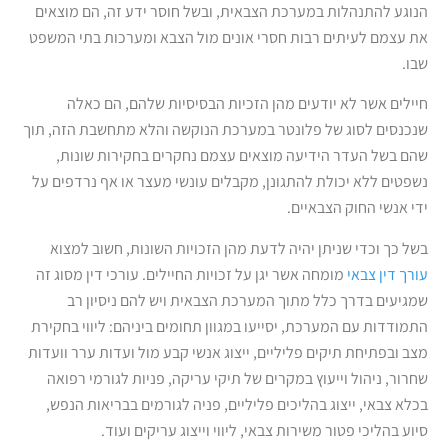
הנוגע להתנהלות במערכת הצבאית, ובשל חוסר ידע זה, הם מוצאים
את עצמם לעיתים רבות חסרי אונים מול הצבא ומערכות בתי המשפט
שבו.
חיילים אשר לא יודעים מהן הזכיות הבסיסיות שלהם, הם כאלה
שנכנסים לסוג של פלונטר במערכת הנוקשה והלא מתחשבת הזה, תוך
שהם בשל העדר הידיעה מוצאים עצמם נחקרים בחקירות שונות,
נשפטים ללא יכולת להתגונן, מקבלים עונשי מעצר או אף נרדפים על
ידי אנשי החוק הצבאיים.
בשל כך וכדי שניתן יהיה לדעת מהן הזכויות השונות, חשוב למצוא
עורך דין צבאי
מומחה אשר יגן על זכויות החיילים. עורכי דין מסוג זה
שמגיעים בדרך כלל מתוך המערכת הצבאית ויש להם ניסיון רב
התמודדות עם המערכת, יסייעו במגוון תחומים ביניהם: ליווי בחקירת
מצב ובפתיחת תיקים פליליים, ייצוג אנשי קבע מול ועדות ערר וועדות
שחרור, ניהול וייעוץ במקרים של תיקי עריקה, פניות לגורמי רפואה
בכלא צבאי, ייצוג בהליכים פליליים, פניה לגורמים בבריאות הנפש,
סיוע בהליכי פטור משירות צבאי, ליווי וייצוג עריקים ועוד.