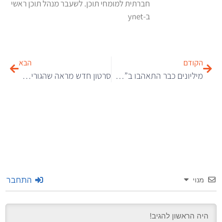
חברתית למומחי תוכן. לשעבר מנהל תוכן ראשי
ב-ynet
הקודם
הבא
מיליונים כבר התאהבו ב”חתולי הגינה” בפייסבוק
סרטון חדש מראה שהגורילה שנורתה החזיקה ידיים עם הילד שנפל לכלוב שלה
התחבר
מנוי