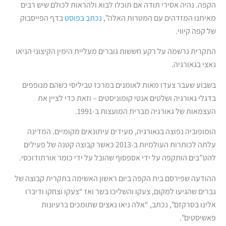
הקפה. נהיה אסירי תודה אם תוכלו לבוא ולהראות לכולם שיש רבים
מאיתנו המזדהים עם המטרות האלה”,
נכתב בפוסט
בדף הפייסבוק
של קפה קיווי.
התקרית נרשמה על רקע חששות גוברים מעליית הימין הקיצוני הניאו
נאצי בגאורגיה.
בשבוע שעבר צעדו מאות לאומנים במרכז טביליסי כשהם מנופפים
בדגלי גאורגיה ושלטים אנטי קומוניסטים – וזאת כדי לציין את
העצמאות של גאורגיה מברית המועצות ב-1991.
הומופוביה נפוצה בגאורגיה, מעידים עיתונאים מקומיים. המדינה
עלתה לכותרות העולמיות ב-2013 כאשר קבוצה קטנה של פעילים
להט”בים הותקפה על ידי אספסוף שהובל על ידי כומר אורתודוכסי.
ההודעה שפירסם בית הקפה ביום ראשון האשימה בתקרית קבוצה של
גברים שהגיעו למקום, צעקו והשליכו בשר ואז “צעקו וצחקו ודיברו
אלינו בסרקזם”, נכתב, “אלה ניאו נאצים שתומכים ברעיונות
פאשיסטים”.