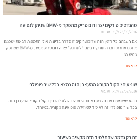
מהנדסים טורקים יצרו רובוטריק מתפקד מ-BMW שניתן לנסיעה
25/09/2016
אין תגובות
אם חשבתם כל הזמן הזה שרובוטריקים זו סדרה בדיונית אולי התמונות הבאות ישכנעו
אתכם אחרת. חברה טורקית בשם “לטרונס” יצרה רובוטריק אמיתי מ-BMW שמתפקד
ממש כמו
קרא עוד
שומעים? הקול הקורא המעצבן הזה נמצא בכל שיר פופולרי
28/08/2016
אין תגובות
ברגע ששומעים את זה פעם אחת אי אפשר שלא להבחין בקול הקורא המעצבן הזה
בכל שיר פופולרי. זה לא סוד שמוזיקת פופ אינה מקורית במיוחד.
קרא עוד
זה רק נדמה שהתלמיד הזה מקשיב בשיעור