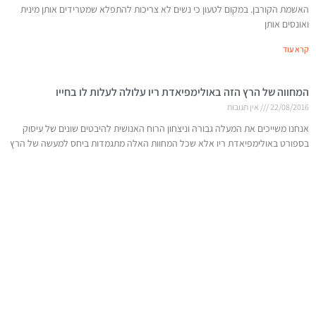
האשמת הקורבן. במקום לטעון כי נשים לא צריכות להתפלא שמטרידים אותן מינית
ואונסים אותן
קרא עוד
המחווה של הרץ הזה באולימפיאדת ריו עלולה לעלות לו בחייו
22/08/2016
אין תגובות
אנחנו משייכים את המעלה גבורה וניצחון הרוח האנושית להיבטים שונים של עיסוק
בספורט באולימפיאדת ריו אלא שכל המחוות האלה מתגמדות ביחס למעשה של הרץ
האתיופי
קרא עוד
המשמעויות הנסתרות של תמונות מהאולימפיאדה
21/08/2016
אין תגובות
תכלס, האולימפיאדה בכלל לא קשורה בספורט. יש בה אחווה נשית, הקרבה, רגעים
קומיים וכן, גם הרבה מאוד חומרים מצולמים קורעים שבקלות אפשר לפרש אותם
כרגעים