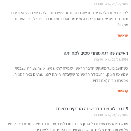
28/08/2016
אין תגובות
לקראת שנת הלימודים החדשה הנה דוגמה ליצירתיות בלימודים: הרגע הקורע בו
תלמיד נתפס ישן מאחורי קנבס עליו מתנוססת תמונתו הפך ויראלי, אך האם זה
אמיתי?
קרא עוד
האישה שהורגת סוחרי סמים למחייתה
26/08/2016
אין תגובות
כשחושבים על מתנקש הדבר הראשון שעולה לראש אינו אישה צעירה ועצבנית
שנושאת תינוק. “העבודה הראשונה שקיבלתי הייתה לפני שנתיים במחוז סמוך”,
מספרת מריה (שם בדוי)
קרא עוד
5 דרכי לעיצוב חדרי שינה מפנקים במיוחד
24/08/2016
אין תגובות
מוגש באמצעות עמינח כל סגנון שבו תבחרו לעצב את חדר השינה ישפיע באופן ישיר
על איכות החיים שלכם. אז איך מוצאים את הידיים והרגליים בין