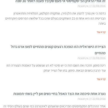
זה אולי הראיון הכי סקסיסטי אי פעם שקיבל מענה לאחר 30 שנה
22/08/2016
אין תגובות
נדמה כי אין צורך להציג את הלן מירן. שחקנית הקולנוע, הטלוויזיה והתיאטרון
הבריטית הזו היא אחת מ-21 השחקנים בעולם שזכו בכל שלושת הפרסים היוקרתיים
ביותר:
קרא עוד
הציירת הישראלית הזו הופכת רגעים קטנים מהחיים לפופ ארט גדול
מהחיים
22/08/2016
אין תגובות
רינה מימון. תזכרו את השם הזה כי יש סיכוי לא רע שנשמע על האמנית הצעירה הזו
עוד הרבה בשנים הבאות. מימון. בתו של הצייר יצחק
קרא עוד
נערה אחת סיכמה את הצד האפל בחיי נשים און ליין בשתי תמונות
22/08/2016
אין תגובות
אחד ההרגלים הסקסיסטים המדכאים שהועתקו לאינטרנט כפי שהם בעולם הפיזי זה