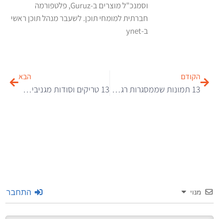
וסמנכ"ל מוצרים ב-Guruz, פלטפורמה
חברתית למומחי תוכן. לשעבר מנהל תוכן ראשי
ב-ynet
הקודם
הבא
13 תמונות שממסגרות רגעים בחיי היום יום
13 טריקים וסודות מגניבים בפייסבוק שאולי לא הכרתם
התחבר
מנוי