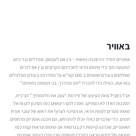
באוויר
אופניים תמיד היו סכנת נפשות – בין אם לעצמם, מפדלים נגד כיוון
התנועה תוך כדי סימוס פראי לחבריהם הקרובים ובין אם לזרים
מוחלטים בעודם שועטים ב-160 קמ”ש על המדרכה בעודם מצלצלים
בפראות, כאילו כדי להכריז “זוזו מהדרך, בני תמותה נחותים!”
אבל בשביל צוות העיצוב של פירמת “עצב את חלומותיך” הצ’כית,
הסכנות האלו לא הספיקו. חסרו להם ריגושים כמו הסיכון לצנוח אל
מאות מטרים למוות וודאי, או הסיכוי לערוף את ראשו של עובר אורח
תמים. כדי שדברים כאלו יוכלו להתרחש, הם תכננו אופניים מרחפים.
האופניים, שכרגע קיימות רק בגרסאת אב-טיפוס ונראות קצת כמו
תוצאה של פיצוץ טראגי במרכז תעשייה שבו ייצרו בעיקר אופניים,