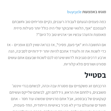
מוגש באמצעות
buycycle
כמה פעמים הגעתם לעבודה רעננים, נקיים ומריחים טוב וחשבתם
לעצמכם “אוף, הלוואי שהבוקר שלי היה כולל יותר פעילות פיזית
מאומצת והזעה! עכשיו אני ארגיש טוב כל היום”?
אם התשובה היא “אף פעם, פסיכי”, אז כנראה שאין לכם אופניים – אז
כדי לשנות את זה ולעודד אתכם להיות יותר ידידותיים לסביבה, הנה
ארבע דרכים מגניבות לדווש שיגרמו לכם לשכוח שבעצם אתם עושים
ספורט ושורפים מלא קלוריות.
בסטייל
הרכבתם זוג משקפיים עם מסגרת עבה וכהה, לבשתם בגדי ווינטג’
משובצים, גילחתם את הראש, גידלתם זקן, לבשתם שלייקס ועשיתם
קעקועים של בובספוג, אבל אתם מרגישים שמשהו עוד חסר – אתם
חושדים שהעולם עדיין לא מכיר באישיות הייחודית, החד-פעמית,