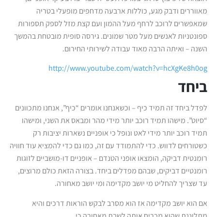
מאווררים ודבק מגע, כוללות ארבעה מדחפים מופעלי בטריה
שמאפשרים לרוכב לרחף מעל ההמון ועם קצת מזל לספק תספורות
ספונטניות לאנשים מעל מטר שמונים. גירסה סופית מובטחת בהמשך
השנה – ואיתה הרבה מאוד עבודה לשירותי החירום.
http://www.youtube.com/watch?v=hcXgKe8h0og
ביחד
לפדל ביחד זה תמיד כיף – וכשאנחנו אומרים “כיף”, אנחנו מתכוונים
“סיוט”. מישהו תמיד רוכב יותר מידי מהר ומבאס את השני, ומישהו
תמיד רוכב יותר מידי לאט ונופל כי אופניים נשארות יציבות רק
כשטורחים לדווש. כדי להתמודד עם זה, כמו גם כדי להמציא עוד חוויה
רומנטית דביקה, הומצאו אופני הטנדם – אופניים דו-מושביים לזוגות
רומנטיים דביקים, שבהם מפדלים ביחד. בצורה הזאת כולם מרוצים,
עד שצריך להחליט מי יושב מקדימה ומי יושב מאחורה.
אם הוא יושב מקדימה אז הוא מסרב לבקש הוראות דרכים והיא
מתלוננת שהוא מכריח אותה לשבת מאחורה כי