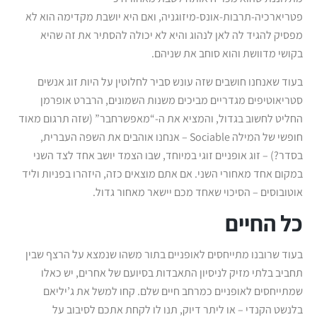
פטריארכיה-תרבות-אונס-מיזוגניה, ואם היא יושבת מקדימה הוא לא
מפסיק להגיד לה לאן לנהוג והיא לא יכולה להסתיר את זה שהיא
בקושי מדוושת והוא סוחב את שניהם.
בעוד שאנחנו חושבים שזה עונש סביר לחלוטין על היות זוג אנשים
סטריאוטיפים מגדריים מביכים משנות השמונים, הרברט אופרמן
החליט לחשוב בגדול, והמציא את ה-“מאפשרחבר” (שזה תרגום מאוד
חופשי של המילה Sociable – אנחנו אוהבים את השפה העברית,
בסדר?) – זוג אופניים זוגי במיוחד, שבו הצמד יושב אחד לצד השני
במקום אחד מאחורי השני. אם אתם מוצאים כזה, היזהרו בפניות וליד
אוטובוסים – הסיכוי שאחד מכם יישאר מאחור גדול.
כל החיים
בעוד שרובנו מתייחסים לאופניים בתור משהו שנמצא על הרצף שבין
תחביב בלתי מזיק לניסיון התאבדות בסיועם של אחרים, יש כאלו
שמתייחסים לאופניים כמרחב חיים שלם. קחו למשל את ג’יליאם
בלנשט הקנדי – או ליתר דיוק, תנו לו לקחת אתכם לסיבוב על