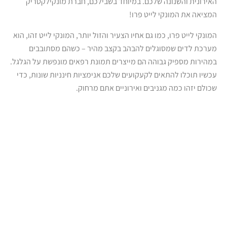
האירונית והשנונה שלכם. במיוחד בשבילכם, חברת מונקילקטריק
המציאה את המונקי לייט פרו!
המונקי לייט פרו, כמו גם אחיו הצעיר והזול יותר, המונקי לייט זהו, הוא
מערכת לדים שמסוגלים להבהב בקצב מהיר – כשהם מסתובבים
במהירות מספיק גבוהה הם מייצרים תמונת רפאים מונפשת על הגלגל.
עכשיו תוכלו להתאים לקעקועים שלכם אנימציות חינניות שונות, כדי
שכולם יזהו כמה מגניבים ואירוניים אתם מרחוק.