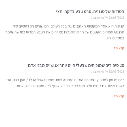
הסודות של טנזניה: סרט טבע בדקה וחצי
22/08/2013
אין תגובות
טנזניה היא אחד המקומות האהובים עלי בכל העולם. המישורים המדהימים של
סרנגטי והאחים הקטנים של הר קילימנג’רו מארחים את הטבע הפראי כפי שהשתמר
במשך מיליוני
קרא עוד
20 סיפורים שמוכיחים שבעלי חיים יותר אנושיים מבני אדם
22/08/2013
אין תגובות
“כמעט אין לפקפק, שאהבת האדם נעשתה לאינסטינקט אצל הכלב”, טען דרווין עוד
בשנת 1859. גם בימים אלה מתברר כי גבורה, אומץ לב, נחישות וחברות אמת
קרא עוד
רק ברוסיה: רחפת צבאית ענקית עוגנת בחוף ציבורי
22/08/2013
אין תגובות