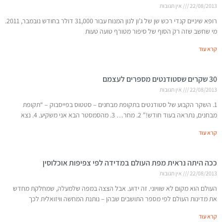
22/08/2013
אין תגובות
רופא שיניים קנדי רכש שן של ג’ון לנון המנוח עבור 31,000 דולר בחודש נובמבר, 2011.
מי שחשב שזה רק הסוף של סיפור מטורף טועה טעות
קרא עוד
30 שקרים שסטודנטים מספרים לעצמם
22/08/2013
אין תגובות
1. השקר הקבוע של סטודנטים בתקופת מבחנים – סטטוס בפייסבוק – “תקופת
מבחנים, נתראה בעוד חודש!” 2. מחר… 3. מהסמסטר הבא אני משקיע. 4. נצא
קרא עוד
ככה היתה נראית מפת העולם במדידה לפי צפיפות אוכלוסין
22/08/2013
אין תגובות
העולם הוא מקום לא שוויוני. זה ידוע. אבל הצצה במפה שלמעלה, שמחלקת מחדש
את מדינות העולם לפי מספר התושבים שבהן – נותנת המחשה וויזואלית לכך
קרא עוד