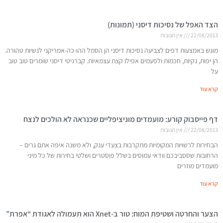
הצד האפל של נסיכות דיסני (תמונות)
22/08/2013
אין תגובות
מוגש באמצעות דפים לצביעה נסיכות דיסני הן הסמל ההו-כה-אמריקני לנשיות טהורה.
הן יפות, נקיות, חכמות ולפעמים אפילו קצת עצמאיות. קברניטי דיסני שומרים טוב טוב
על
קרא עוד
דף פייסבוק קורע: מועמדים מוניציפליים שכנראה לא הולכים לנצח
22/08/2013
אין תגובות
הבחירות לרשויות המקומיות מתקרבות בצעדי ענק, ולא משנה איפה אתם גרים –
הרחובות שססביבכם וודאי עמוסים בשלל פוסטרים ושלטי בחירות של כל מיני
מועמדים מוזרים
קרא עוד
הצער והחרטה ושטיפת המוח: טור ב-Xnet הוא תעמולה לאגודת “אפרת”