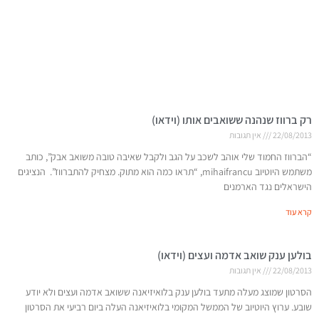
רק ברווז שנהנה ששואבים אותו (וידאו)
22/08/2013
אין תגובות
“הברווז החמוד שלי אוהב לשכב על הגב ולקבל שאיבה טובה משואב אבק”, כותב
משתמש היוטיוב mihaifrancu, “תראו כמה הוא מתוק. מצחיק להתברווז”. הנציגים
הישראלים נגד הארמנים
קרא עוד
בולען ענק שואב אדמה ועצים (וידאו)
22/08/2013
אין תגובות
הסרטון שמוצג מעלה מתעד בולען ענק בלואיזיאנה ששואב אדמה ועצים ולא יודע
שובע. ערוץ היוטיוב של הממשל המקומי בלואיזיאנה העלה ביום רביעי את הסרטון