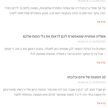
22/08/2013
אין תגובות
על אף שמלי גרין מגדירה את עצמה כסופרת ועיתונאית, נשואה פלוס 11 ילדים בסדר
הזה, עיקר הפרסום בו זכתה בעקבות הטורים ב-ynet והספרים שפירסמה לאורך
קרא עוד
אשליה אופטית שמאפשרת לכם לראות את גלי המוח שלכם
22/08/2013
אין תגובות
הסתכלו על הגלגל השחור לבן שמופיע כאן למעלה. במבט ראשון הוא נראה די תמים
– אבל על פי מחקר חדש מדובר באשליה אופטית שנותנת לגלי
קרא עוד
10 תמונות של אדם וכלבתו
22/08/2013
אין תגובות
חן שובל כותב לנו: “בקיץ שעבר נפרדתי ממכשיר הנוקיה הישן שלי ורכשתי סמארטפון
ולראשונה בחיי היה לי ביד משהו שאפשר לצלם איתו תמונות. התחלתי לתעד
קרא עוד