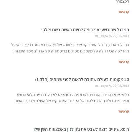
המצמרר
קרא עוד
המרגל שהורשע: אני רוצה לחיות כאשה בשם צ’לסי
22/08/2013
אין תגובות
ברדלי מאנינג, החייל האמריקני שנידון לעונש של 35 שנות מאסר בכלא צבאי על
ההדלפה הכי גדולה של מסמכים מסווגים בהיסטוריה של ארה”ב אמר היום (ה’)
קרא עוד
20 מקומות בעולם שחובה לראות לפני שמתים (חלק 1)
22/08/2013
אין תגובות
כל מי שחי בסביבה אורבנית מוצא את עצמו מאס לא פעם בחיים מלאי הרעש
והצפיפות. כולנו חולמים לטוס אל הקצוות המרוחקים של העולם ולבקר באותם
קרא עוד
רופא שיניים רוצה לשבט את ג’ון לנון באמצעות השן שלו