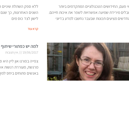
אי פעם, החידושים הטכנולוגיים המתקדמים ביותר
ללא ספק השתלת שיניים ה
לים מירידת שמיעה אפשרויות לשפר את איכות חייהם.
השנים האחרונות, כך שגם
דשים מציעים תכונות שבעבר נחשבו למדע בדיוני
לישון לצד כוס מים
קרא עוד
למה יש כפתורי שיתוף 
19/06/2017
אין תגובות
צפייה בפורנו און ליין היא
מרגשת, מעוררת רגשות אשם
באנשים פתוחים ביחס למין,
קרא עוד
הכירו את האישה שזוכרת כל יום בחייה. יש 80 כמותה בכל