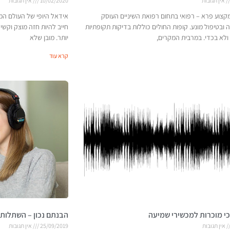
אין תגובות
10/02/2020
אין תגובות
מקצוע פרא – רפואי בתחום רפואת השיניים העוסק
אידאל היופי של העולם המ
 ובטיפול מונע. קופות החולים כוללות בדיקות תקופתיות
חייב להיות חזה מוצק וקשי
 ולא בכדי. במרבית המקרים,
יותר. מובן שלא
קרא עוד
י מוכרות למכשירי שמיעה
הבנתם נכון – השתלות ש
אין תגובות
25/09/2019
אין תגובות