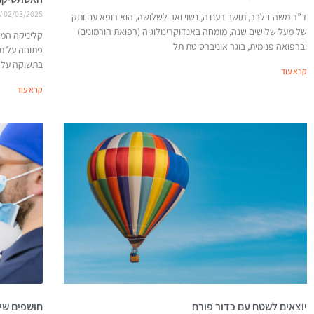
02/03/2025
ד”ר משה זילבר, תושב רעננה, נשוי ואב לשלושה, הוא רופא עם ותק
של מעל שלושים שנה, מומחה באנדוקרינולוגיה (רפואת הורמונים)
קליניקה המע
וברפואה פנימית, בוגר אוניברסיטת תל
פתוחה על ת
בתשוקה על 
קרא עוד
קרא עוד
יוצאים לשטח עם כדור פורח
חושפים שינ