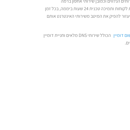
תים הנלווים וכמובן שירותי אחסון ברמה
בינלאומית. ניהול הדומיין מתבצע בעברית בממשק נוח למשתמש וכולל שירות לקוחות ותמיכה טכנית 24 שעות ביממה, בכל זמן
יעזור להפיק את המיטב משירותי האינטרנט אותם
ום דומיין
הכולל שירותי DNS מלאים וחניית דומיין
ם.