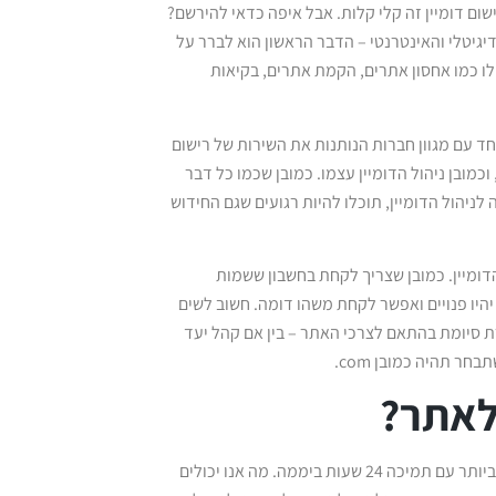
שום דומיין זה קלי קלות. אבל איפה כדאי להירשם?
יגיטלי והאינטרנטי – הדבר הראשון הוא לברר על
לו כמו אחסון אתרים, הקמת אתרים, בקיאות
במיוחד עם מגוון חברות הנותנות את השירות של רישום
כמובן ניהול הדומיין עצמו. כמובן שכמו כל דבר
לניהול הדומיין, תוכלו להיות רגועים שגם החידוש
דומיין. כמובן שצריך לקחת בחשבון ששמות
יהיו פנויים ואפשר לקחת משהו דומה. חשוב לשים
רת סיומת בהתאם לצרכי האתר – בין אם קהל יעד
ר תהיה כמובן com.
לאתר?
כחברה מוכרת המתמחה ברישום וניהול דומיינים, נדע לתת את המענה הטוב ביותר עם תמיכה 24 שעות ביממה. מה אנו יכולים