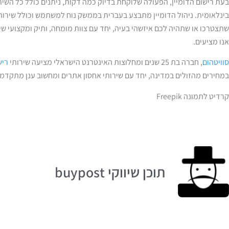
בעת רישום הדומיין, הפעולה שלוקחת בדיוק כמה דקות, ניתנים כולל כל השירו
שתצטרכו או שתהיה לכם איזשהי בעיה, יחד עם צוות מומחה, ותיק ומקצועי ש
אנו מציעים.
סוויטהום
, חברה בת 25 שנים ומחלוצות האינטרנט הישראלי מציעה שירותי
ריש
במחירים מהזולים במדינה, יחד עם שירותי אחסון אתרים ומחשוב ענן מתקדמי
קרדיט לתמונה Freepik
תוכן שיווקי buypost