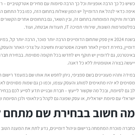
כשיש כל כך הרבה אופציות וכל כך הרבה סיומות עם מחירים אטרקטיביים – רי
איפה כדאי לנהל את הדומיין? יש המון שאלות בתחום הזה, כמו בכל התחום הד
חברות ותיקות המומחות בתחום זה, ובין השאר, גם בתחומים אחרים הקשורים 
בפלטפורמות השונות, שירותי תמיכה IT, תעודות אבטחה, ועוד.
בשנת 2024 אין ספק שתחום הדומיינים הרבה יותר מוכר, הרבה יותר קל, 
דומיין, בחירת דומיין לאחר חשיבה אסטרטגית וחשיבה על צרכי האתר והעסק, ו
באינטרנט, גם לדומיין יש תוקף ויש לחדשו בכל תקופה מסוימת. בבחירת חברה 
ייעשה בצורה אוטומטית ללא כל דאגה.
במידה ותהיו מעוניינים בשם ספציפי, ניתן לחפש את אותו שם במעמד רישום ה
מסוימים לא יהיו מתאימים למותג והעסק עצמו, וכמו כן גם שמות מסוימים לא 
לב גם לסיומת, ובכל מה שקשור לייעוץ – חברת וובגייט תדע לסייע לכם בבחי
ישראלי עם סיומת ישראלית, או עסק שפונה גם לקהל בינלאומי ולכן הסיומת שתבח
מה חשוב בבחירת שם מתחם 