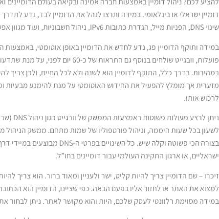
להציע לכם? ניהול דומיין באמצעות חברה אמינה ובקיאה בעולם הדומיינים ואחס
דומיין ישראלי או בינלאומי. במידה ותרצו לנהל את הדומיין לבד, נדע לתדרך
שינוי DNS, הפניות מייל, הגדרת כתובות IPv6, ניהול חשבוניות, ועוד מגוון אפשרויות אותן הממשק מציע.
במידה ותוקף הדומיין פג, נדע לחדש את הדומיין באופן אוטומטי, באמצעות הג
פועלות, וובגייט שולחים בנוסף גם התראות 
במהירות. בדרך כלל, התוקף לדומיין הוא לשנה ולא לכל החיים, ולכן צריך להיו
מזערית אך מומלץ להפעיל את החידוש האוטומטי על מנת להימנע מבעיות ומכך
לרכוש אותו.
ניתן לבצע 
ישראליים, או ארגון התקינה העולמי עבור דומיינים בחו”ל.
זיכרו – שם הדומיין צריך להיות קליט, ישר ולעניין ומאוד ברור. הוא צריך להיו
למצוא את האתר או לחזור אליו בפעם הבאה. כפי שציינו, הדומיין הוא הכתובת
במידה מסוימת רלוונטי לעסק שלכם, היות והוא מקושר לאתר. ניתן לבחור את ש