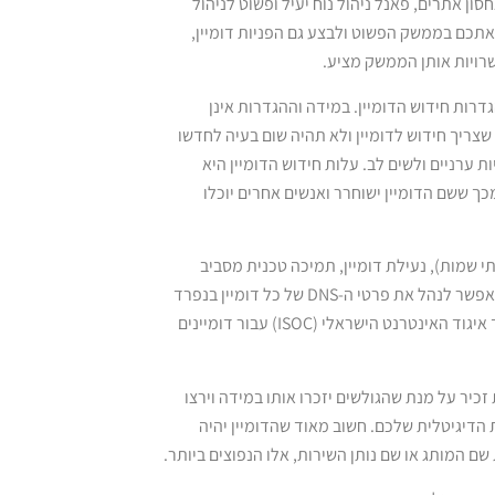
ון אתרים, פאנל ניהול נוח יעיל ופשוט לניהול
 אתכם בממשק הפשוט ולבצע גם הפניות דומיין,
דרות חידוש הדומיין. במידה וההגדרות אינן
של כ-60 יום לפני, על מנת שתדעו שצריך חידוש לדומיין ולא תהיה שום בעיה לחדשו
ת ערניים ולשים לב. עלות חידוש הדומיין היא
 ששם הדומיין ישוחרר ואנשים אחרים יוכלו
פעולות פשוטות באמצעות הממשק של וובגייט כגון ניהול DNS (שרתי שמות), נעילת דומיין, תמיכה טכנית מסביב
לשעון בכל שעות היממה, וניהול פורטפוליו של שמות מתחם. ממשק הניהול מאפשר לנהל את פרטי ה-DNS של כל דומיין בנפרד
בצורה הכי פשוטה וקלה שיש. כל השינויים בפרטי ה-DNS מבוצעים במיידי דרך איגוד האינטרנט הישראלי (ISOC) עבור דומיינים
ת זכיר על מנת שהגולשים יזכרו אותו במידה וירצו
 הדיגיטלית שלכם. חשוב מאוד שהדומיין יהיה
ם המותג או שם נותן השירות, אלו הנפוצים ביותר.