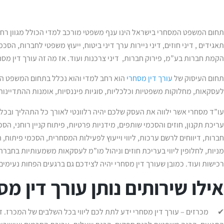
תחום המשפט המסחרי בישראל הינו ענף משפטי מורכב למדי הכולל מגוון רחב של 
תאגידים , דיני חוזים, דיני ניירות ערך דיני ביטוח, ייעוץ משפטי לחברות, הסכ
הקמת חברות בע”מ, פירוק חברות, דיני צרכנות ועוד. אז מה זה עורך דין מ
תחום העיסוק של
עורך דין מסחרי
הוא רחב למדי והוא נכלל בתחום המשפט המ
לעסקאות, מחלוקות משפטיות וכלכליות, סוגיות פיננסיות, אומנות ההתדיינות 
עו”ד מסחרי אשר ילווה את העסק שלכם יהיה רלוונטי לאורך כל התהליך ובכ
עריכת תקנון, חוזים והסכמי שותפים, מידניות פרטיות, פיתוח קניין רוחני, הס
חברות, דיווחים לרשם ערכות, ליווי וייעוץ לפעילות המסחרית, הסכמי פיתוח, 
מניות, לחלופין ליווי בעריכת חוזים וניהול מו”מ לעסקאות משמעותיות בחברה 
רכישות ועוד. כמובן שעורך דין מסחרי יהיה לצידכם גם ברגעים הפחות נעימים
אילו שירותים נותן עורך דין מ
✔ מכרזים – עורך דין מסחרי ידע לתת לכם ליווי בכל השלבים של המכרז. ז