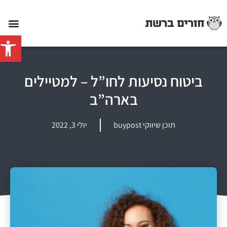
פתח סרג
ביטוח נסיעות לחו”ל – למטיילים
בארה”ב
תוכן שיווקי buypost
יולי 3, 2022