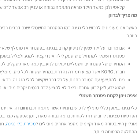
קלאסי ולכן כאשר הילד מראה התאמה גבוהה או עניין רב אפשר לרכוש
מה צריך לבדוק
כאשר אנו מעוניינים לרכוש כלי נגינה כמו הפסנתר החשמלי ישנם דברים רב
ביותר:
אם מדובר על ילד שאין לו ניסיון קודם בנגינה בפסנתר אז מומלץ שלא
פסנתר חשמלי למתחילים שיספק לילד אינדיקציה למגע ולצליל באופן 
המחירים של פסנתרים חשמליים יכולים לנוע בין כמה מאות שקלים לכ
חברת KORG אשר מציע תמורה נהדרת במחיר ששווה לכל כיס. מומלץ לילדים או לנגנים מתחילים.
ניתן להתייעץ עם המוכר בחנות על כל דבר שקשור לכלי הנגינה. כדאי
שהוא ידע לאן לכוון אתכם וכיצד לא להציע לכם דגמים יקרים מידי או
איפה ניתן לקנות פסנתר חשמלי
כלי נגינה באופן כללי מומלץ לרכוש בחנויות אשר מתמחות בתחום זה. אין יתר
הפרטיות מציגות לרוב שירות לקוחות ברמה גבוהה מאוד, זמן אספקה קצר במיו
אונליין היא בטוחה מאוד וקיימים מספר אתרים מובילים ל
מכירת כלי נגינה
. חנ
ההחלטה הבטוחה ביותר.