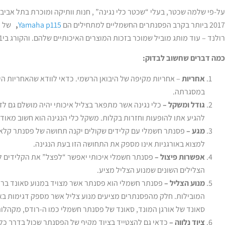
על-פי שלמה שכטר, בעלי “שכטר כלי נגינה” , חנות וותיקה ומוכרת בתל אבי
2017 ביותר בקרב הפסנתרים החשמליים למתחילים הם
Yamaha p115
,
של ח
רולנד – עוד מותג מוביל שמוכר בזכות המוצרים האיכותיים שלהם. והקורג בי1 שצויינו בתחילת הכתבה.
כמה דברים שחשוב לבדוק:
אחריות
– אחריות מקיפה של היבואן הרשמי. כדאי לוודא שהאחריות ה
במסגרתה.
גודל ומשקל –
כלי נגינה אשר מתפאר בצליל איכותי יהיה מושלם גם לדיר
להגיע אתו להופעות וחזרות בקלות. משקל כלי הנגינה הוא חשוב מאוד 
מגע –
פסנתר חשמלי עם קלידים שקולים יקנה תחושה של פסנתר קלאסי 
למצוא באורגניות אינו מספק את התחושה הזו בעת הנגינה.
אפשרות פיצול –
פסנתר חשמלי איכותי יאפשר “לפצל” את הקלידים לשני 
הצלילים השונים שמנוע הצליל מציע.
מנוע הצליל –
פסנתר חשמלי הוא פסנתר אשר מצויד במנוע סאונד ברמ
המובילות. חלק מהפסנתרים מציעים מנוע צליל אשר מספק דגימות בא
סאונד של אורגן המונד, סאונד של פסנתר חשמלי כמו ה-רודס, מקהלות,
ציוד נלווה –
כדאי גם להצטייד בציוד מקיף של הפסנתר שכול בדרך כלל