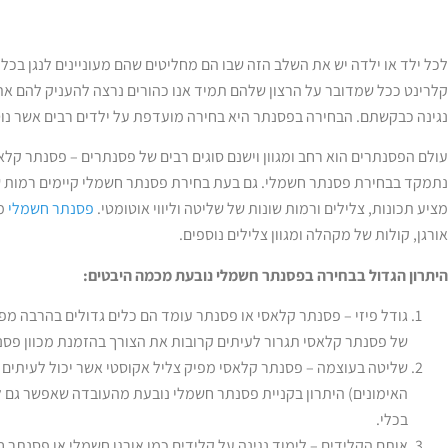
לכל ילד או ילדה יש את השלב הזה שבו הם מחליטים שהם מעוניינים לנגן בכלי 
קלרינט ככל שמדובר על הרצון שלהם תמיד אנו כהורים נרצה להעניק להם את 
נגינה כבקשתם. הבחירה בפסנתר היא בחירה מועדפת על ילדים רבים אשר נוטים 
עולם הפסנתרים הוא רחב ומגוון וישנם סוגים רבים של פסנתרים – פסנתר קל
נתמקד בבחירת פסנתר חשמלי. גם בעת בחירת פסנתר חשמלי קיימים רמות שונ
מציע תכונות, צלילים ורמות שונות של שליטה וליווי אוטומטי.
פסנתר חשמלי
מס
אורגן, קולות של מקהלה ומגוון צלילים נוספים.
היתרון הגדול בבחירה בפסנתר חשמלי נובעת מכמה היבטים:
גודל פיזי – פסנתר קלאסי או פסנתר עומד הם כלים גדולים בהרבה מפ
של פסנתר קלאסי תגרור לעיתים קרובות את הצורך בהזמנת מכוון פסנ
שליטה בעוצמה – פסנתר קלאסי מפיק צליל אקוסטי אשר יכול לעיתים 
האימונים) היתרון בקניית פסנתר חשמלי נובעת מהעובדה שאפשר גם ל
בכלי.
אותם הקלידים – לימוד נגינה על קלידים כמו אורגן חשמלי או פסנתר 