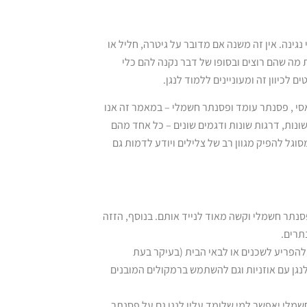
נגינה. אין זה משנה אם מדובר על גיטרה, חליל או
מה שהם רוצים ובסופו של דבר נקנה להם כלי
לכיוון זה ומעוניינים ללמוד לנגן.
אסי , פסנתר עומד ופסנתר חשמלי – במאמר זה אנו
ות, דרגות שונות ודגמים שונים – כל אחד מהם
וגל להפיק מגוון רב של צלילים ויודע לדמות גם
סנתר חשמלי וקשה מאוד לנייד אותם. בנוסף, הזזה
תרים.
להפריע לשכנים או לבאי הבית (בעיקר בעת
נגן עם אוזניות וגם להשתמש ברמקולים המובנים
חשמלי יאפשר למי שלומד עליו לנגן גם על פסנתר