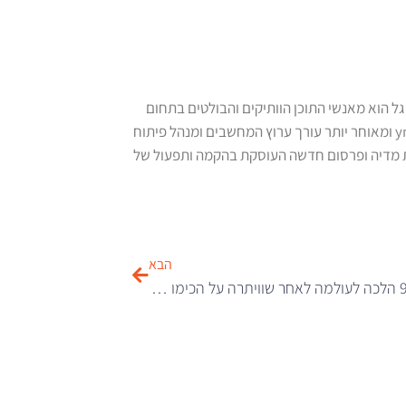
גל הוא מאנשי התוכן הוותיקים והבולטים בתחום
הדיגיטל. הוא היה כתב המחשבים הראשון של אתר ynet ומאוחר יותר עורך ערוץ המחשבים ומנהל פיתוח
ר. בשנת 2016 ייסד את Bemedia, חברת מדיה ופרסום חדשה העוסקת בהקמה ותפעול של
הבא
אישה בת 91 הלכה לעולמה לאחר שוויתרה על הכימו ויצאה למסע מחוף לחוף בנוסח תלמה ולואיז