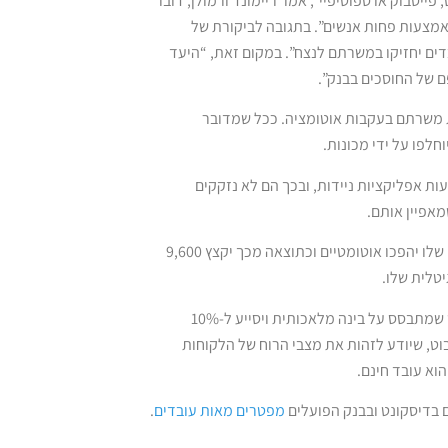
ס, פייסבוק או ספוטיפיי”, אמר ריימונד ורמולן, דובר
אמצעות פחות אנשים”. בתגובה לביקורת של
ים יחזיקו במשרתם לנצח”. במקום זאת, “היעד
 של החוסכים בבנק”.
יים לאבד את משרתם בעקבות אוטומציה. ככל שמדובר
חלפו על ידי מכונות.
 אפליקציות ניידות, ובכך הם לא נזקקים
אפיין אותם.
בשבוע שעבר הודיע Commerzbank הגרמני כי עד 2020 כ-80% מהשירותים שלו יהפכו אוטומטיים וכתוצאה מכך יקצץ 9,600
, צ’ט בוט שמתבסס על בינה מלאכותית ויסייע ל-10%
ט, שיודע לזהות את מצבי הרוח של הלקוחות
וא עובד חינם.
 בדיסקונט ובבנק הפועלים
מפטרים מאות עובדים
.