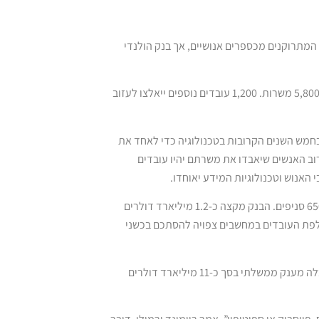
המתרוקנים מכספרים אנושיים, אך בנק הולנדי
כי הוא עשוי לחסוך מיליארד דולר השנה באמצעות קיצוץ 5,800 משרות. 1,200 עובדים נוספים ייאלצו לעזוב
IN מתכוון להשקיע יכ-900 מיליארד דולרים בחמש השנים הקרובות בטכנולוגיה כדי לאחד את
ב האנשים שיאבדו את משרתם יהיו עובדים
האנוש וטכנולוגיות המידע יאוחדו.
ING מתכוונת לצמצם את מספר הסניפים שהיא מפעילה בבלגיה מ-1,200 ל-650 סניפים. הבנק מקצה כ-1.2 מיליארד דולרים
חלפת העובדים במחשבים צפויה להסתכם בכשני
המהלך מרתיח את האיגודים המקצועיים במיוחד על רקע העובדה כי ING קיבלה מענק ממשלתי בסך כ-11 מיליארד דולרים