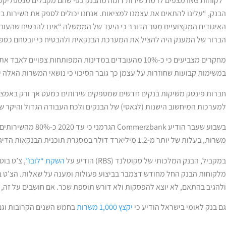
“לקוחות ING מצפים לרמת שירות דומה מהבנק כפי שהם מקבלים מנטפליק
הבנק, “עלינו להתאים את עצמנו למציאות. אנחנו יכולים לספק את השירות ב
האיגודים המקצועיים מסר הדובר כי היעד של הממשלה “אינו להבטיח שהעובד
הברור של המענק היה להציל את המערכת הבנקאית ולהבטיח כי יובטחם כספם
מחקרים מצביעים כי כ-10% מהעובדים במדינות המפותחות צפו
במשימות קבועות שחוזרות על עצמן כך גובר הסיכוי כי נושאי המשרות האלה יו
חברות פינטק משיקות בנקים חדשים שמספקים שירותים כמעט אך ורק באמצעות
למערכות המיחשוב הישנות (לגאסי) של הבנקים ולכח העבודה הגדול והיקר שמ
משרות, בעלות של יותר מ-1.2 מיליארד דולר במסגרת תוכנית הבנקאות הדיגיטלית שלו.
במקביל, הבנק המלכותי של סקוטלנד (RBS) הודיע על
השקת “לובו”
מלקוחות הבנק החל מחודש דצמבר בביצוע פעולות ומענה על שאלות. הצ’ט בו
ולהגיב בהתאם, לא יוצא להפסקות ולא דורש תוספת שכר. אם חושבים על זה, ה
גם בנק לאומי בישראל הודיע כי
יקצץ 1,000 משרות
בחמש השנים הקרובות וגם