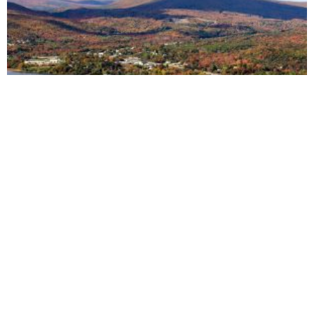
האי הקנדי הזה יעניק עבודה וחלקת אדמה לכל מי שמוכן לעבור אליו
26/09/2016
אין תגובות
קייפ ברטון הוא אי קנדי קטן הממוקם במזרח נובה סקוטיה, ובו שוכנים מאפיה וחנות
בשם The Farmer’s Daughter Country Market. יש להם שם באי הכל מלבד
קרא עוד