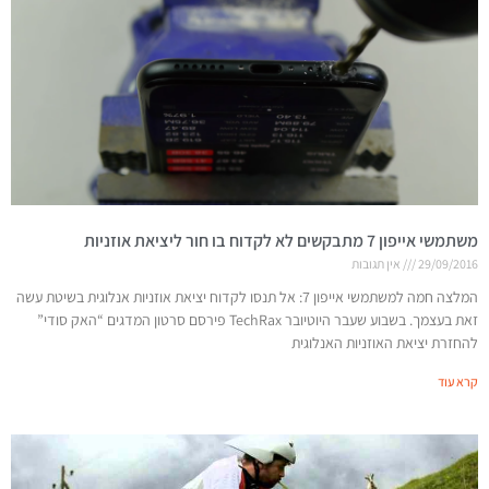
משתמשי אייפון 7 מתבקשים לא לקדוח בו חור ליציאת אוזניות
29/09/2016
אין תגובות
המלצה חמה למשתמשי אייפון 7: אל תנסו לקדוח יציאת אוזניות אנלוגית בשיטת עשה
זאת בעצמך. בשבוע שעבר היוטיובר TechRax פירסם סרטון המדגים “האק סודי”
להחזרת יציאת האוזניות האנלוגית
קרא עוד