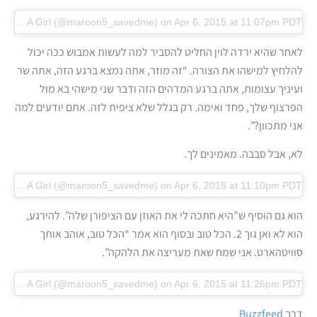
A video posted by A Girl (@maroon5_savedme)
on Apr 6, 2015 at 11:07pm PDT
לאחר שהיא ירדה לוין החליט להסביר למה לעשות אמבוש ככה יכול
להלחיץ למישהו את הצורה. “זה מוזר, אתה נמצא ברגע הזה, אתה שר
ועיניך עצומות, אתה ברגע המדהים הזה ודבר שני מישהי בא מול
הפרצוף שלך, פחד ואימה. רק בגלל שלא ציפית לזה. אתם יודעים למה
אני מתכוון?”.
לא, אבל סבבה. מאמינים לך.
A video posted by A Girl (@maroon5_savedme)
on Apr 6, 2015 at 11:10pm PDT
הוא גם הוסיף ש”היא חתכה לי את האוזן עם הציפורן שלה”. להירגע,
הוא לא ואן גוך 2. הכל טוב ובסוף הוא אמר “הכל טוב, אוהב אותך
סוויטהארט. אני שמח שאת מעריצה את הלהקה”.
A video posted by A Girl (@maroon5_savedme)
on Apr 6, 2015 at 11:26pm PDT
דרך
Buzzfeed