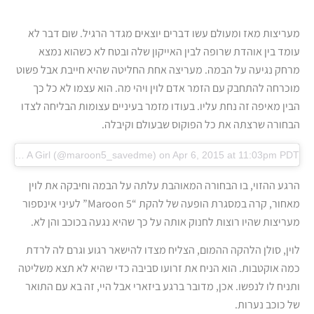
מעריצות מאז ומעולם עשו דברים יוצאים מגדר הרגיל. שום דבר לא
עומד בין אוהדת שרופה לבין האייקון שלה ובטח לא כשהוא נמצא
מרחק נגיעה על הבמה. מעריצה אחת החליטה שהיא חייבת אבל פשוט
מוכרחה להתחבק עם הזמר אדם לוין ויהי מה. הוא עצמו לא כל כך
הבין מאיפה זה נחת עליו. בעודו מזמר בעיניים עצומות הבליחה לצדו
הבחורה שרצתה את כל הפוקוס שבעולם וקיבלה.
A video posted by A Girl (@maroon5_savedme)
on Apr 6, 2015 at 11:03pm PDT
הרגע ההזוי, בו הבחורה המאוהבת עלתה על הבמה וחיבקה את לוין
מאחור, קרה במסגרת הופעה של להקת “Maroon 5” לעיני אינספור
מעריצות שהיו רוצות לחנוק אותה על כך שהיא נגעה בכוכב והן לא.
לוין, סולן הלהקה ההמום, הצליח מצדו להישאר רגוע וגרם לה לרדת
כמה אוקטבות. הוא הניח את זרועו סביבה כדי שהיא לא תצא משליטה
ותניח לו לנפשו. אכן, מדובר ברגע ביזארי אבל היי, זה בא עם התואר
של כוכב נערות.