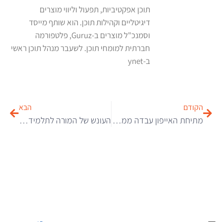
תוכן אפקטיביות, תפעול וליווי מוצרים
דיגיטליים וקהילות תוכן. הוא שותף מייסד
וסמנכ"ל מוצרים ב-Guruz, פלטפורמה
חברתית למומחי תוכן. לשעבר מנהל תוכן ראשי
ב-ynet
הקודם
הבא
מתיחת האייפון עבדה ממש טוב על האמא הזאת
העונש של המורה לתלמידים המפריעים: ספוילרים למשחקי הכס