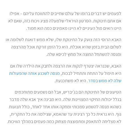
לפעמים יש דברים ברומו של עולם שחייבים להתווכח עליהם – אפילו
אם אתם תינוקות. הסרטון הויראלי שלמעלה מציג ויכוח כזה, שאם לא
היינו רואים מול העיניים לא היינו מאמינים כמה הוא חמוד.
האבא הרוסי הזה צועק על התינוקת שלו, שלא ממש דואגת לשלומה או
לשלום הבית בזמן שהיא אוכלת. היא כל הזמן זורקת אוכל מהרצפה
ומנסה להשתחל החוצה אל מחוץ לכיסא שלה.
האבא, שכנראה יצטרף לנקות את הרצפה ולחבק את הילדה שלו אם
היא תיפול על התחת ותתחיל לבכות,
מנסה לשכנע אותה שהפעולות
שלה לא ממש בסדר
. היא לא משתכנעת.
הטיעונים של התינוקת הם בג׳יבריש, אבל הם נשמעים מתוחכמים
בגלל יכולות החיקוי המצויינות שלה. היא מבינה איך אבא שלה מדבר
כשהוא מנסה להשמע סמכותי ומחקה אותו אחד לאחד, כולל תנועות
גוף. היא נראית כל כך רצינית עד שהאמא, שצילמה את כל התקרית,
לא מצליחה להתאפק ומתפוצצת מצחוק כמה פעמים במהלך הוויכוח.