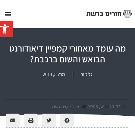
פתח סרג
מה עומד מאחורי קמפיין דיאודורנט
הבואש והשום ברכבת?
גל מור
מרץ 5, 2014
18:01
אין תגובות
Uncategorized