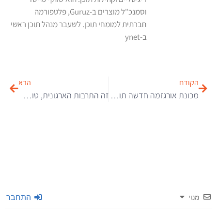
וסמנכ"ל מוצרים ב-Guruz, פלטפורמה
חברתית למומחי תוכן. לשעבר מנהל תוכן ראשי
ב-ynet
הקודם
הבא
מכונת אורגזמה חדשה תוכל לגמור בלחיצת כפתור
זה התרבות הארגונית, טומטום: 9 טיפים למנהלים שבדרך בעקבות פרשת נוחי דנקנר
התחבר
מנוי