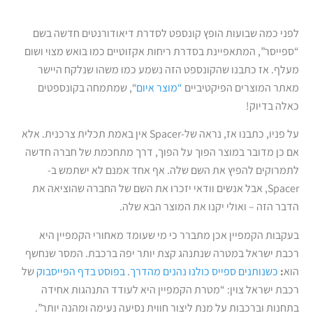
לפני כמה שבועות הופץ קונספט לסדרת דיאודורנטים חדשה בשם
“ספייסר”, המתאפיינת בסדרת ריחות אקזוטיים כמו בואש מצוי ושום
מעלף. אז כתבנו שהקונספט הזה נשמע כמו משהו שנלקח היישר
מאתר המוצרים הפיקטיביים
“מוצר איום
“, שמתמחה בקונספטים
כאלה בדיוק!
על פניו, כתבנו אז, נראה של-Spacer אין באמת תכלית צרכנית. אלא
אם כן מדובר במוצר הפוך על הפוך, דרך מתחכמת של חברה חדשה
לתמרוקים להפיץ את השם שלה. אף אחד אמנם לא ישתמש ב-
Spacer, אבל אנשים וודאי יזכרו את השם של החברה שהוציאה את
הדבר הזה – ואולי יקנו את המוצר הבא שלה.
בעקבות הקמפיין אכן מתברר כי מי שעומד מאחורי הקמפיין היא
רכבת ישראל במטרה שנתנהג קצת יותר יפה ברכבת. המסר שנחשף
הוא
:
כשנותנים ספייס כולנו נהנים מהדרך
.
בפוסט בדף הפייסבוק
של
רכבת ישראל צוין: “מטרת הקמפיין היא לעודד התנהגות אחידה
בתחנות וברכבות על מנת ליצור חווית נסיעה נעימה ומהנה יותר”.