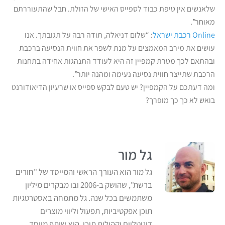
שלאנשים אין טיפת כבוד לספייס האישי של הזולת. חבל שהתעוררתם
מאוחר”.
רכבת ישראל Online
: “שלום דניאלה, תודה רבה על תגובתך. אנו
עושים את מירב המאמצים על מנת לשפר את חווית הנסיעה ברכבת
ובהתאם לכך מטרת קמפיין זה היא לעודד התנהגות אחידה בתחנות
הרכבת שתייצר חווית נסיעה נעימה ומהנה יותר”.
ומה דעתכם על הקמפיין? יש טעם לבקש ספייס או שרעיון הדיאודורנט
בואש לא כך כך מופרך?
גל מור
גל מור הוא העורך הראשי והמייסד של "חורים
ברשת", שהושק ב-2006 ובו מבקרים מיליון
משתמשים בכל שנה. גל מתמחה באסטרטגיות
תוכן אפקטיביות, תפעול וליווי מוצרים
דיגיטליים וקהילות תוכן. הוא שותף מייסד