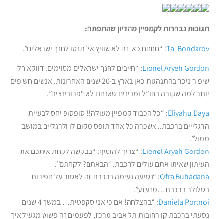
תגובות נבחרות לקמפיין מהדיון שהתפתח:
Tal Bondarov
: “חחחח כאן זה לא שוויץ אל תנסו לחנך ישראלים”.
Lionel Aryeh Gordon
: “חייבים לחנך ישראלים מסוימים. דווקא חל
שיפור ניכר בהתנהגות כאן בארץ ב-20 שנים האחרונות. אנשים חשופים
יותר למה שקורה בחו”ל ומבינים שאנחנו לא “פרובינציה”.
Eliyahu Daya
: “
כל הכבוד קמפיין מעולה!! סופסופ יחס לבעיית
הרגלייים ברכבת.. אשכרה כל אחד תופס מקום לו ולרגליים במושב
ממול”.
Lionel Aryeh Gordon
: “צריך להוסיף: “בבקשה לקחת איתכם את
העיתון שאיתו אתם עולים לרכבת. “הבאתם? לקחתם”.
Ofra Buhadana
: “נסיעה נעימה ברכבת זה לאסור על חפירות
בסלולר ברכבת…מזעזע”.
Daniela Portnoi
: “בהצלחה! אם כי אני סקפטית… במשך 4 שנים
נסעתי ברכבת קו רחובות תל אביב מרכז, לפעמים זה פשוט מגעיל איך