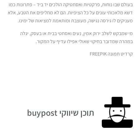
בעולם שבו נוחות, פרקטיות ואסתטיקה הולכים יד ביד – פתרונות כמו
דשא מלאכותי עונים על כל הציפיות. הם לא מחליפים את הטבע, אלא
מעניקים לו גירסה נגישה, מעוצבת ומותאמת למציאות של ימינו.
מי שמבקש לשלב ירוק אמין, נעים ואסתטי בבית או בעסק, יגלה
במהרה שמדובר בחיקוי שאולי אפילו עדיף על המקור.
קרדיט תמונה FREEPIK
תוכן שיווקי buypost