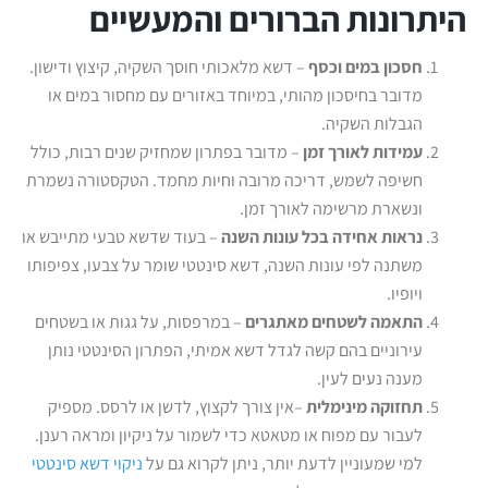
היתרונות הברורים והמעשיים
חסכון במים וכסף
– דשא מלאכותי חוסך השקיה, קיצוץ ודישון.
מדובר בחיסכון מהותי, במיוחד באזורים עם מחסור במים או
הגבלות השקיה.
עמידות לאורך זמן
– מדובר בפתרון שמחזיק שנים רבות, כולל
חשיפה לשמש, דריכה מרובה וחיות מחמד. הטקסטורה נשמרת
ונשארת מרשימה לאורך זמן.
נראות אחידה בכל עונות השנה
– בעוד שדשא טבעי מתייבש או
משתנה לפי עונות השנה, דשא סינטטי שומר על צבעו, צפיפותו
ויופיו.
התאמה לשטחים מאתגרים
– במרפסות, על גגות או בשטחים
עירוניים בהם קשה לגדל דשא אמיתי, הפתרון הסינטטי נותן
מענה נעים לעין.
תחזוקה מינימלית
–אין צורך לקצוץ, לדשן או לרסס. מספיק
לעבור עם מפוח או מטאטא כדי לשמור על ניקיון ומראה רענן.
למי שמעוניין לדעת יותר, ניתן לקרוא גם על
ניקוי דשא סינטטי