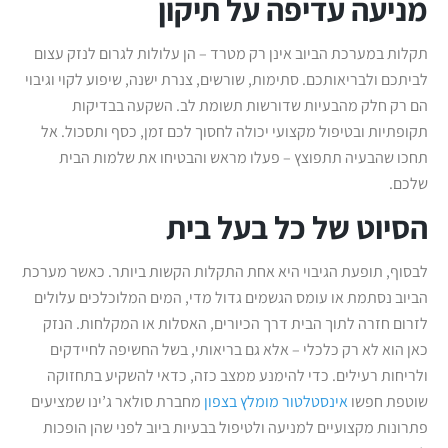
מניעה עדיפה על תיקון
תקלות במערכת הביוב אינן רק מטרד – הן עלולות לגרום לנזק עצום
לביתכם ולבריאותכם. סתימות, שורשים, צנרת ישנה, שיפוע לקוי וגיבוי
הם רק חלק מהבעיות שדורשות תשומת לב. השקעה בבדיקות
תקופתיות ובטיפול מקצועי יכולה לחסוך לכם זמן, כסף ותסכול. אל
תחכו שהבעיה תתפוצץ – פעלו מראש והבטיחו את שלמות הבית
שלכם.
הסיוט של כל בעל בית
לבסוף, תופעת הגיבוי היא אחת התקלות הקשות ביותר. כאשר מערכת
הביוב נסתמת או עומס הגשמים גדול מדי, המים המלוכלכים עלולים
לזרום חזרה לתוך הבית דרך הכיורים, האסלות או המקלחות. הנזק
כאן הוא לא רק כלכלי – אלא גם בריאותי, בשל החשיפה לחיידקים
ולריחות רעילים. כדי להימנע ממצב כזה, כדאי להשקיע בתחזוקה
שוטפת חפשו
אינסטלטור מומלץ בצפון
מחברת סולאר ג’ינו שמציעים
פתרונות מקצועיים למניעה ולטיפול בבעיות ביוב לפני שהן הופכות