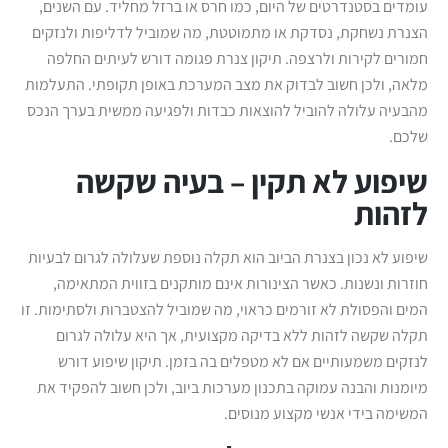
עומדים בסטנדרטים של היום, כמו חרס או ברזל מחליד. עם השנים,
הצנרת נשחקת, נסדקת או מתמוטטת, מה שמוביל לדליפות ולנזקים
חמורים לקירות ולרצפה. תיקון צנרת פגומה דורש לעיתים החלפה
מלאה, ולכן חשוב לבדוק את מצב המערכת באופן תקופתי. התעלמות
מהבעיה עלולה להוביל להוצאות כבדות ולפגיעה ממשית בערך הנכס
שלכם.
שיפוע לא תקין – בעיה שקשה
לזהות
שיפוע לא נכון בצנרת הביוב הוא תקלה נוספת שעלולה לגרום לבעיות
חוזרות ונשנות. כאשר הצינורות אינם מותקנים בזווית המתאימה,
המים והפסולת לא זורמים כראוי, מה שמוביל להצטברות ולסתימות. זו
תקלה שקשה לזהות ללא בדיקה מקצועית, אך היא עלולה לגרום
לנזקים משמעותיים אם לא מטפלים בה בזמן. תיקון שיפוע דורש
מיומנות והבנה עמוקה בתכנון מערכות ביוב, ולכן חשוב להפקיד את
המשימה בידי אנשי מקצוע מנוסים.