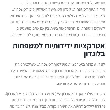
חופשה בלתי נשכחת. עם האטרקציות המגוונות והפעילויות
הידידותיות למשפחות, לונדון היא היעד האולטימטיבי למשפחות.
מציוני דרך בעלי שם עולמי כמו מצודת לונדון וארמון בקינגהאם ועד
פארקים יפהפיים כמו הייד פארק וקיו גרדנס, יש אינסוף הזדמנויות
לטיולים משפחתיים והרפתקאות בעיר. בין אם אתם מתעניינים
בהיסטוריה, תרבות, או פשוט נהנים יחד כמשפחה, בלונדון יש הכל.
אטרקציות ידידותיות למשפחות
בלונדון
לונדון עמוסה באטרקציות מושלמות למשפחות. אטרקציה אחת
שחובה לבקר בה היא מצודת לונדון, טירה היסטורית המציעה הצצה
לעבר ימי הביניים של לונדון. הילדים יאהבו לחקור את המגדלים
וההיסטוריה המרשימה מאחוריהם.
מקום פופולרי נוסף הוא לונדון איי (הידוע גם כהגלגל הענק של לונדון),
שם תוכלו להמריא מעל העיר וליהנות מנוף פנורמי. זוהי הזדמנות
נהדרת לילדים לראות את העיר מנקודת מבט שונה וליצור זיכרונות