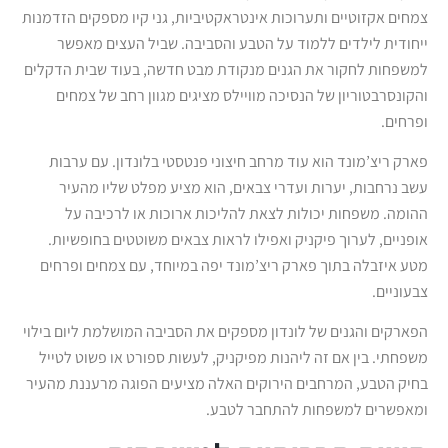
צמחים אקזוטיים ותערוכות אינטראקטיביות, גני קיו מספקים הזדמנות
ייחודית לילדים ללמוד על הטבע והסביבה. שביל העצים מאפשר
למשפחות לחקור את הגנים מנקודת מבט חדשה, בעוד שבית הדקלים
והקונסרבטוריון של הנסיכה מוויילס מציגים מגוון רחב של צמחים
ופרחים.
פארק ריצ’מונד הוא עוד מרחב חיצוני פנטסטי בלונדון. עם ערבות
עשב נרחבות, יערות ועדרי צבאים, הוא מציע מפלט שליו מהעיר
ההומה. משפחות יכולות לצאת להליכות ארוכות או לרכיבה על
אופניים, לערוך פיקניק ואפילו לראות צבאים משוטטים בחופשיות.
מטע איזבלה בתוך פארק ריצ’מונד יפה במיוחד, עם צמחים ופרחים
צבעוניים.
הפארקים והגנים של לונדון מספקים את הסביבה המושלמת ליום בילוי
משפחתי. בין אם זה ליהנות מפיקניק, לעשות ספורט או פשוט לטייל
בחיק הטבע, המרחבים הירוקים האלה מציעים הפוגה מרעננת מהעיר
ומאפשרים למשפחות להתחבר לטבע.