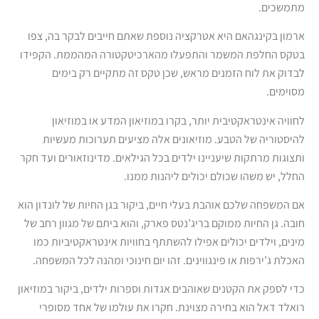
מתמשכים.
ארמון בקינגהאם היא אטרקציה נוספת שאתם חייבים לבקר בה, צפו
בטקס החלפת המשמר והתפעלו מהארכיטקטורה המהממת. הקפידו
לבדוק את לוח הזמנים מראש, שכן טקס זה מתקיים רק בימים
מסוימים.
לחוויה אינטראקטיבית יותר, בקרו במוזיאון המדע או במוזיאון
להיסטוריה של הטבע. מוזיאונים אלה מציעים תערוכות מעשיות
ותצוגות מרתקות שיעניינו ילדים בכל הגילאים. מדינוזאורים ועד חקר
החלל, יש משהו שכולם יכולים ליהנות ממנו.
אם המשפחה שלכם אוהבת בעלי חיים, ביקור בגן החיות של לונדון הוא
חובה. גן החיות ממוקם בריג’נטס פארק, והוא ביתם של מגוון רחב של
מינים, וילדים יכולים אפילו להשתתף בחוויות אינטראקטיביות כמו
האכלת ג’ירפות או פינגווינים. זהו יום חינוכי ומהנה לכל המשפחה.
כדי לספק את הקטנים שאוהבים אגדות וספרות ילדים, ביקור במוזיאון
רואלד דאל הוא בחירה מצוינת. חקרו את עולמו של אחד מסופרי