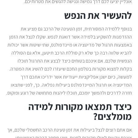
אונליין יציעו לכם דרך גמישה ונגישה להגשים את מטרותיכם.
להעשיר את הנפש
בנוסף ללמידה המסורתית, זמן הטעינה של הרכב גם מציע את
ההזדמנות להשקיע בלמידה אשר דואגת לנפש. שקלו לנצל את הזמן
באמצעות תרגול של מדיטציה או מיינדפולנס, שתי שיטות אשר יכולות
להביא שלווה רבה כך שלא רק סוללת הרכב תיטען, אלא גם הסוללה
הנפשית שלכם. אם אינכם בטוחים כיצד לבצע את התרגול תוכלו
בקלות למצוא מקורות בטלפון החכם שיעזרו לכם להשיג את המטרה.
למעשה, כיום ישנן אפליקציות ייעודיות אשר ידריכו אתכם דרך
המדיטציה או תרגול המיינדפולנס ביעילות נפלאה. כך, לפני שתצאו
חזרה לדרכים ולהמשך יומכם, תוכלו ליהנות מתחושה של רוגע ופוקוס.
כיצד תמצאו מקורות למידה
מומלצים?
אם אתם רוצים לנצל ביעילות את זמן טעינת הרכב החשמלי שלכם, אך
אינכם יודעים לאילו מקורות לפנות, ישנן מספר דרכים באמצעותן