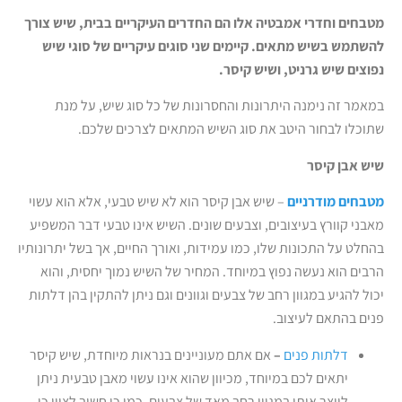
מטבחים וחדרי אמבטיה אלו הם החדרים העיקריים בבית, שיש צורך
להשתמש בשיש מתאים. קיימים שני סוגים עיקריים של סוגי שיש
נפוצים שיש גרניט, ושיש קיסר.
במאמר זה נימנה היתרונות והחסרונות של כל סוג שיש, על מנת
שתוכלו לבחור היטב את סוג השיש המתאים לצרכים שלכם.
שיש אבן קיסר
מטבחים מודרניים
– שיש אבן קיסר הוא לא שיש טבעי, אלא הוא עשוי
מאבני קוורץ בעיצובים, וצבעים שונים. השיש אינו טבעי דבר המשפיע
בהחלט על התכונות שלו, כמו עמידות, ואורך החיים, אך בשל יתרונותיו
הרבים הוא נעשה נפוץ במיוחד. המחיר של השיש נמוך יחסית, והוא
יכול להגיע במגוון רחב של צבעים וגוונים וגם ניתן להתקין בהן דלתות
פנים בהתאם לעיצוב.
דלתות פנים
–
אם אתם מעוניינים בנראות מיוחדת, שיש קיסר
יתאים לכם במיוחד, מכיוון שהוא אינו עשוי מאבן טבעית ניתן
לייצר אותו במגוון רחב מאד של צבעים, כמו כן חשוב לציין כי