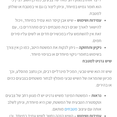
הוא חומר גמיש במיוחד, וניתן ליצור בו גם אי במטבח או שולחן
למטבח.
עמידות ושימוש –
שיש אבן קיסר הוא עמיד במיוחד, ויכול
להישאר לאורך שנים רבות מטבחים רבים מתהדרים בו , עם
זאת אין להשתמש עליו במכשירים חדים או לשים עליו סירים
חמים.
ניקיון ותחזוקה –
ניתן לנקות את המשטח היטב, כמו כן אין צורך
בשימוש בחומרי ניקוי מיוחדים או בציפוי מיוחד.
שיש גרניט למטבח
שיש זה הוא שיש טבעי, המכיל מינרליים רבים, וכן נחצב מהסלע, וכך
מכיוון שהמראה של השיש טבעי מומלץ לבחור משטחים בצבעים כהים
או בהירים.
נראות –
המשטח המיצר משיש גרניט יש לו מגוון רחב של צבעים
וטקסטורה הטבעית של המשטח, שכן היא מיוחדת, וניתן לשלב
אותה עם עיצוב
מטבחים
מותאם.
עמידות ושימוש –
השיש הזהה נחשב לשיש עמיד במיוחד, וכן