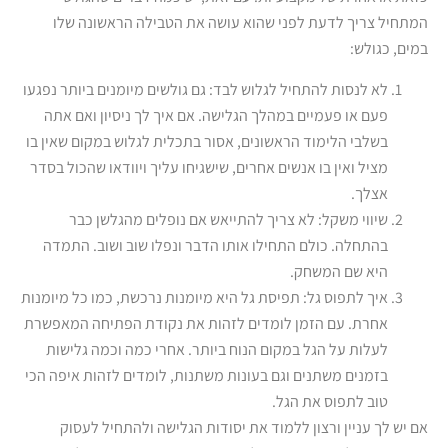
המתחיל צריך לדעת לפני שהוא עושה את הטבילה הראשונה שלו
במים, כגולש:
לא לנסות להתחיל לגלוש לבד: גם גולשים מיומנים ביותר נפגעו
פעם או פעמיים במהלך הגלישה. אם איך לך ניסיון ואם אתה
בשלבי הלימוד הראשונים, אסור בתכלית לגלוש במקום שאין בו
מציל ואין בו אנשים אחרים, שישגיחו עליך ויוודאו שהכול בסדר
אצלך.
שיווי משקל: לא צריך להתייאש אם נופלים מהגלשן כבר
בהתחלה. כולם התחילו אותו הדבר ונפלו שוב ושוב. התמדה
היא שם המשחק.
איך לתפוס גל: תפיסת גל היא מיומנות נרכשת, כמו כל מיומנות
אחרת. עם הזמן לומדים לזהות את נקודת הפתיחה המאפשרת
לעלות על הגל במקום הנוח ביותר. אחרי כמה וכמה גלישות
בזמנים משתנים וגם בעונות משתנות, לומדים לזהות איפה הכי
טוב לתפוס את הגל.
אם יש לך עניין ורצון ללמוד את יסודות הגלישה ולהתחיל לעסוק