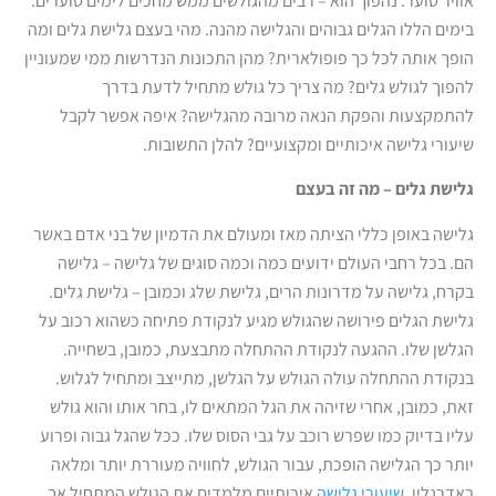
אוויר סוער. נהפוך הוא – רבים מהגולשים ממש מחכים לימים סוערים.
בימים הללו הגלים גבוהים והגלישה מהנה. מהי בעצם גלישת גלים ומה
הופך אותה לכל כך פופולארית? מהן התכונות הנדרשות ממי שמעוניין
להפוך לגולש גלים? מה צריך כל גולש מתחיל לדעת בדרך
להתמקצעות והפקת הנאה מרובה מהגלישה? איפה אפשר לקבל
שיעורי גלישה איכותיים ומקצועיים? להלן התשובות.
גלישת גלים – מה זה בעצם
גלישה באופן כללי הציתה מאז ומעולם את הדמיון של בני אדם באשר
הם. בכל רחבי העולם ידועים כמה וכמה סוגים של גלישה – גלישה
בקרח, גלישה על מדרונות הרים, גלישת שלג וכמובן – גלישת גלים.
גלישת הגלים פירושה שהגולש מגיע לנקודת פתיחה כשהוא רכוב על
הגלשן שלו. ההגעה לנקודת ההתחלה מתבצעת, כמובן, בשחייה.
בנקודת ההתחלה עולה הגולש על הגלשן, מתייצב ומתחיל לגלוש.
זאת, כמובן, אחרי שזיהה את הגל המתאים לו, בחר אותו והוא גולש
עליו בדיוק כמו שפרש רוכב על גבי הסוס שלו. ככל שהגל גבוה ופרוע
יותר כך הגלישה הופכת, עבור הגולש, לחוויה מעוררת יותר ומלאה
באדרנלין.
שיעורי גלישה
איכותיים מלמדים את הגולש המתחיל אך