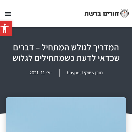
פתח סרג
המדריך לגולש המתחיל – דברים
שכדאי לדעת כשמתחילים לגלוש
תוכן שיווקי buypost
יולי 11, 2021