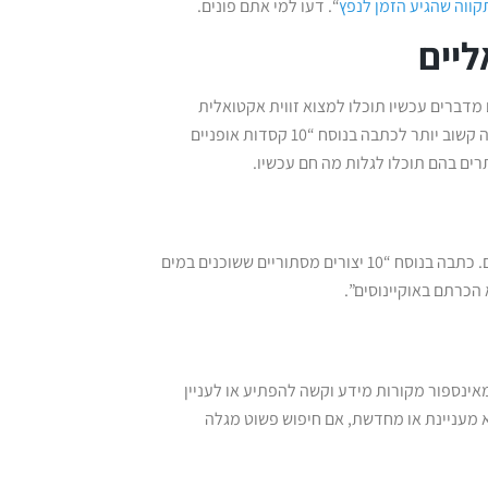
“. דעו למי אתם פונים.
מדברים עכשיו תוכלו למצוא זווית אקטואלית
לתוכן שלכם. למשל, בעקבות התאונה של הדוגמנית שלומית מלכה הקהל יהיה קשוב יותר לכתבה בנוסח “10 קסדות אופניים
ים בהם תוכלו לגלות מה חם עכשיו.
הגנריות היא האויב של העניין. אם לא תהיו ממוקדים תפספסו את הקהל שלכם. כתבה בנוסח “10 יצורים מסתוריים ששוכנים במים
אינספור מקורות מידע וקשה להפתיע או לעניין
א מעניינת או מחדשת, אם חיפוש פשוט מגלה