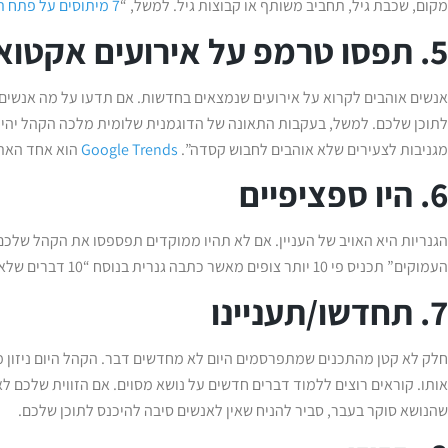
מקום, שכבת גיל, תחביב משותף או קבוצות גיל. למשל, “
7 מיתוסים על פתח תקווה שהגיע הזמן לנפץ
5. תפסו טרמפ על אירועים אקטואליים
אנשים אוהבים לקרוא על אירועים שנמצאים בחדשות. אם תדעו על מה אנשים 
מגניבות לצעירים שלא אוהבים לחבוש קסדה”.
Google Trends
הוא אחד האתר
6. היו ספציפיים
העמוקים” תכניס פי 10 יותר צופים מאשר כתבה גנרית בנוסח “10 דברים שלא הכרתם באוקיינוסים”.
7. תחדשו/תעניינו
חלק לא קטן מהתכנים שמתפרסמים היום לא מחדשים דבר. הקהל היום ניזון מ
אותו. קוראים רוצים ללמוד דברים חדשים על נושא מסוים. אם הזווית שלכם ל
שהנושא סוקר בעבר, סביר להניח שאין לאנשים סיבה להיכנס לתוכן שלכם.