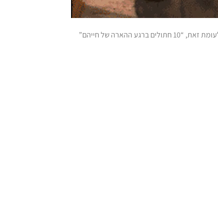
רואים את הגיף מעלה? “חתולים קורעים” זו כותרת משעממת וגנרית עבורו. לעומת זאת, “10 חתולים ברגע ההארה של חייהם”