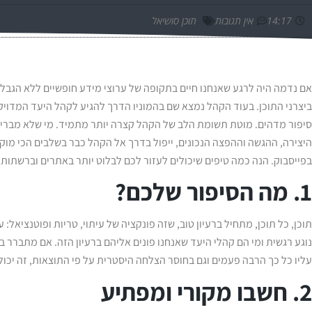
14:17
אין תגובות
תוכן סושיאל
אם נדמה היה לרגע שאנחנו חיים בתקופה של ערוצי מידע חופשיים ללא הגבל
ביצרני התוכן. בעוד הקהל נמצא שם בהמוניו הדרך להגיע לקהל היעד המדו
סיפור מדהים. מוטת תשומת הלב של הקהל קצרה יותר מתמיד. מי שלא מברי
היצירה, ההגשה וההפצה הנכונים, ייפול בדרך אל הקהל כבר בשלבים הכי מוקד
בפייסבוק. הנה כמה טיפים שיכולים לעזור לכם לבלוט יותר באתרים וברשתות 
1. מה הסיפור שלכם?
תוכן, כל תוכן, מתחיל ברעיון טוב, שזה פונקציה של עיתוי, טריות ופוטנציא
נוגע רגשית ומי הם קהלי היעד שאנחנו פונים אליהם ברעיון הזה. אם מתברר
עליו כל כך הרבה פעמים וגם בחוסר הצלחה היסטרית על פי התוצאות, זה יכול
2. חשבו מקורי ומפתיע