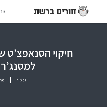
מדי
חיקוי הסנאפצ’ט של
למסנג’ר 
גל מור
מרץ 10, 