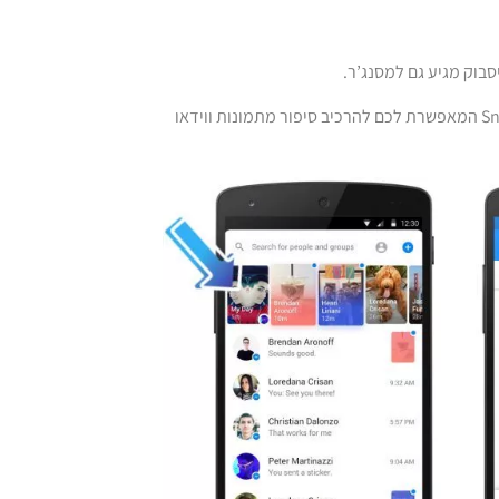
סבוק מגיע גם למסנג’ר.
, תכונה דומה ל-Snapchat Stories המאפשרת לכם להרכיב סיפור מתמונות ווידאו