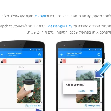
לאחר שהעתיקה את סנאפצ’ט באינסטגרם וב
ווטסאפ
, חיקוי הסנאפצ’ט של פיי
אתמול הכריזה החברה על
Messenger Day
ולפרסם אותו בפרופיל שלכם. הסיפור ייעלם תוך 24 שעות.