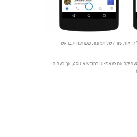
ל לראות שורה של תמונות ממוזערות בראש
העתיקה את סנאפצ’ט בחודש אוגוסט, אך כעת ה-