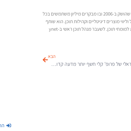
גל מור הוא העורך הראשי והמייסד של "חורים ברשת", שהושק ב-2006 ובו מבקרים מיליון משתמשים בכל
יווי מוצרים דיגיטליים וקהילות תוכן. הוא שותף
הבא
הסרטון הוויראלי של פרופ’ קלי חשף יותר מדעה קדומה אחת
הת