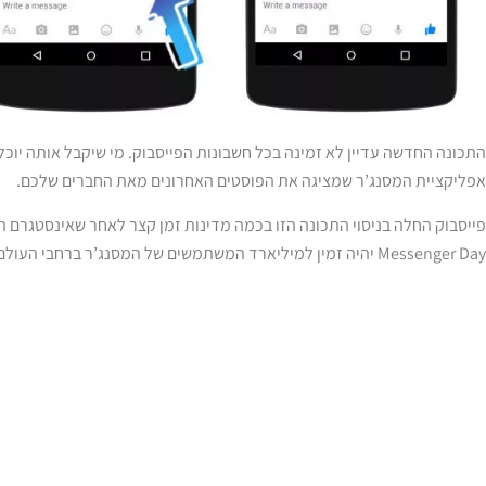
התכונה החדשה עדיין לא זמינה בכל חשבונות הפייסבוק. מי שיקבל אותה יוכ
אפליקציית המסנג’ר שמציגה את הפוסטים האחרונים מאת החברים שלכם.
פייסבוק החלה בניסוי התכונה הזו בכמה מדינות זמן קצר לאחר שאינסטגרם 
Messenger Day יהיה זמין למיליארד המשתמשים של המסנג’ר ברחבי העולם.