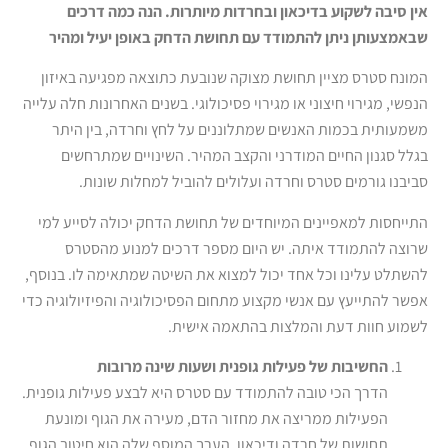
אין סיבה לשקוע בדיכאון ובחרדות מיותרות. הנה כמה דרכים
שבאמצעותן ניתן להתמודד עם תחושת הדחק באופן יעיל ומהיר
המונח סטרס מציין תחושת מצוקה שנובעת כתוצאה מפגיעה באיזון
הנפשי, מגירוי חיצוני או מגירוי פסיכולוגי. בשנים האחרונות חלה עלייה
משמעותית בכמות האנשים שמתלוננים על לחץ וחרדה, בין היתר
בגלל סגנון החיים המודרני והקצב המהיר. השינויים שמתרחשים
סביבנו גורמים סטרס וחרדה ועלולים להוביל למחלות שונות.
התייחסות למאפיינים המיוחדים של תחושת הדחק יכולה לסייע למי
שרוצה להתמודד איתה. יש היום מספר דרכים למנוע מהסטרס
להשתלט עלינו וכל אחד יכול למצוא את השיטה שמתאימה לו. בנוסף,
אפשר להתייעץ עם אנשי מקצוע מתחום הפסיכולוגיה והפיזיולוגיה כדי
לשמוע חוות דעת והמלצות בהתאמה אישית.
החשיבות של פעילות גופנית ושעות שינה מרובות
הדרך הכי טובה להתמודד עם סטרס היא לבצע פעילות גופנית.
הפעילות ממריצה את מחזור הדם, מעירה את הגוף ומונעת
תחושות של חרדה ודיכאון. הערך המוסף שלה הוא חיטוב הגוף