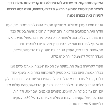
השוק התעסוקתי. מי שרוצה להבטיח לעצמו קריירה מתגמלת צריך
להציב את לימודי המחשב בראש סדר העדיפויות, והנה כמה דרכים
לעשות זאת בצורה נכונה
אנחנו חיים בעידן טכנולוגי שמחליף את כל ההרגלים הישנים, את העט
והדף ואת המכתבים והדואר. רוב המשרות הכי פשוטות במשק כבר
דורשות ידע על מחשב ולפחות קורס בסיסי אחד בתפעול מחשב. אלו
תנאי סף לעבודות ואמצעי לסינון בין מועמדים רלוונטיים ופחות
מתאימים. מצד שני, העידן הנוכחי גם מעניק לנו הזדמנות יוצאת
מגדר הרגיל להשיג קריירה מתגמלת.
הסוד לקריירה בשוק התעסוקה של המאה ה-21 הוא ארגז כלים מגוון
ככל האפשר. היום כבר לא מספיק להתמחות בתחום או בענף אחד
בלבד, כי כל עובד נדרש לגלות יכולות אוניברסליות. העובדים הם חלק
בלתי נפרד מהמנגנון של החברה או הארגון. הדרישות מהם עולות מדי
יום והם צריכים להיות זמינים, מסורים ונאמנים. עם זאת, תדירות
ההחלפה של מקומות העבודה עולה וצעירים עד גיל 30 מועסקים
בלפחות 5 משרות שונות.