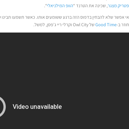
פטריק מצגר
, שכינה את הטרנד “
הוופ המילניאלי
“.
אי אפשר שלא להבחין בדפוס הזה ברגע ששומעים אותו. כאשר תשמעו תבינו 
חוזר ב-
Good Time
של Owl City וקרלי ריי ג’פסן, למשל.