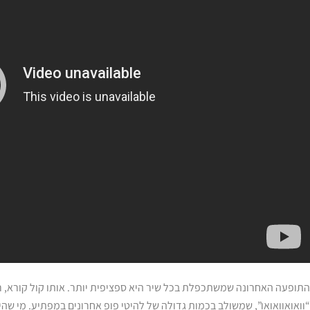
התופעה האחרונה שמשתכפלת בכל שיר היא ספציפית יותר. אותו קול קורא, ר
“וואואוואואו”, שמשולב בכמות גדולה של להיטי פופ אחרונים במפתיע. מי שה