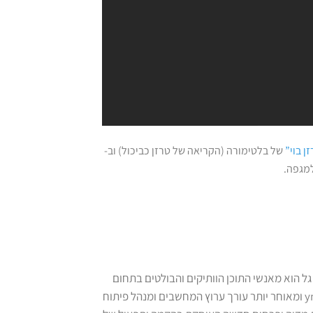
ן בוי”
של בלטימורה (הקריאה של טרזן כביכול) וב-
גל הוא מאנשי התוכן הוותיקים והבולטים בתחום
הדיגיטל. הוא היה כתב המחשבים הראשון של אתר ynet ומאוחר יותר עורך ערוץ המחשבים ומנהל פיתוח