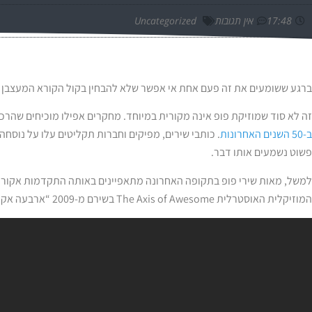
17:48
אין תגובות
Uncategorized
ברגע ששומעים את זה פעם אחת אי אפשר שלא להבחין בקול הקורא המעצבן הז
זה לא סוד שמוזיקת פופ אינה מקורית במיוחד. מחקרים אפילו מוכיחים שהרכב
ב-50 השנים האחרונות
. כותבי שירים, מפיקים וחברות תקליטים עלו על נוסח
פשוט נשמעים אותו דבר.
למשל, מאות שירי פופ בתקופה האחרונה מתאפיינים באותה התקדמות אקורד
המוזיקלית האוסטרלית The Axis of Awesome בשירם מ-2009 “ארבעה אקורדים”: