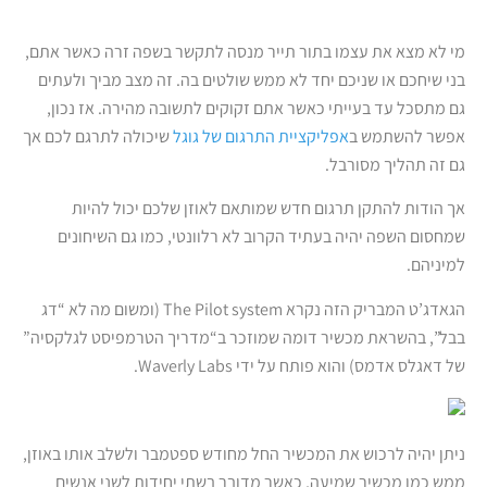
מי לא מצא את עצמו בתור תייר מנסה לתקשר בשפה זרה כאשר אתם,
בני שיחכם או שניכם יחד לא ממש שולטים בה. זה מצב מביך ולעתים
גם מתסכל עד בעייתי כאשר אתם זקוקים לתשובה מהירה. אז נכון,
אפשר להשתמש ב
אפליקציית התרגום של גוגל
שיכולה לתרגם לכם אך
גם זה תהליך מסורבל.
אך הודות להתקן תרגום חדש שמותאם לאוזן שלכם יכול להיות
שמחסום השפה יהיה בעתיד הקרוב לא רלוונטי, כמו גם השיחונים
למיניהם.
הגאדג’ט המבריק הזה נקרא The Pilot system (ומשום מה לא “דג
בבל”, בהשראת מכשיר דומה שמוזכר ב
“מדריך הטרמפיסט לגלקסיה”
של דאגלס אדמס)
והוא פותח על ידי Waverly Labs.
ניתן יהיה לרכוש את המכשיר החל מחודש ספטמבר ולשלב אותו באוזן,
ממש כמו מכשיר שמיעה, כאשר מדובר בשתי יחידות לשני אנשים