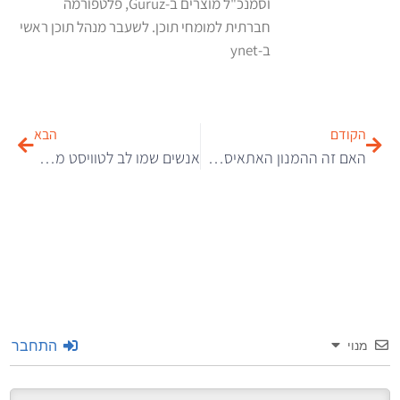
וסמנכ"ל מוצרים ב-Guruz, פלטפורמה
חברתית למומחי תוכן. לשעבר מנהל תוכן ראשי
ב-ynet
הקודם
הבא
האם זה ההמנון האתאיסטי החדש של ישראל?
אנשים שמו לב לטוויסט מפתיע בתמונה הידועה של הקבינט האמריקני שפורסמה ב”ניו יורק טיימס”
התחבר
מנוי