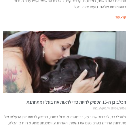
פחוסים בהם פאגים, בולדוגים, קבליר קינג צ’ארלס ספאנייל ושיצו עקב הגידול
בפופולריות שלהם. גזעים אלה, בעלי
קרא עוד
הכלב בן ה-15 הספיק לחיות כדי לראות את בעליו מתחתנת
18/09/2016
אין תגובות
צ’ארלי בר, לברדור שחור מעורב שסבל מגידול במוחו, הספיק לראות את הבעלים שלו
מתחתנת החודש בטרם נשם את נשימתו האחרונה. וושינגטון פוסט מדווח כי הכלה,