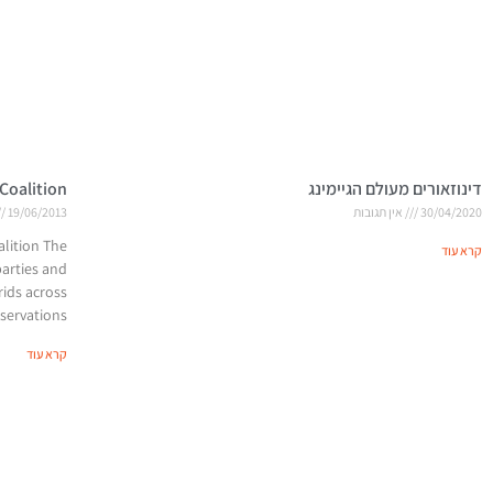
דינוזאורים מעולם הגיימינג
Coalition
30/04/2020
אין תגובות
19/06/2013
alition The
קרא עוד
parties and
rids across
eservations
קרא עוד