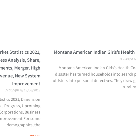
et Statistics 2021,
Montana American Indian Girls’s Health 
אין תגובות
ess Analysis, Share,
ments, Merger, High
Montana American Indian Girls’s Health Co
disaster has turned households into search 
evenue, New System
oldsters into personal detectives. They draw g
Improvement
rural r
13/06/2013
אין תגובות
istics 2021, Dimension
re, Progress, Upcoming
Corporations, Business
Improvement For some
demographics, the
קרא עוד