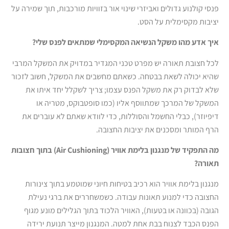
פנסי קולנוע גדולים ואביזרי שינוי אור בזוויות מורכבות, תוך שמירה על
יציבות מקסימלית על הסט.
איך אדע מהו משקל הנשיאה המקסימלי שמתאים לפנס שלי?
לכל חצובת תאורה יש מפרט טכני המגדיר במדויק את המשקל המרבי
שהיא יכולה לשאת בבטחה. כשאתם מחשבים את המשקל, חשוב לזכור
שלא לבדוק רק את משקל הפנס עצמו; צריך לשקלל יחד איתו את
המשקל של המרכך שמתווסף אליו (כמו סופטבוקס, מטריה או
דיפיוזר), כבלי החשמל והסוללות, כדי לוודא שאתם לא עוברים את
הרף המותר ומסכנים את יציבות החצובה.
מה התפקיד של מנגנון בלימת אוויר (
Air Cushioning) בתוך חצובות
תאורה?
מנגנון בלימת אוויר הוא רכיב בטיחות חיוני שמוטמע בתוך צינורות
החצובה כדי למנוע תאונות עבודה. כשמשחררים את ברגי נעילת
הגובה (בכוונה או בטעות), האוויר הלכוד בתוך הגלילים מונע מגוף
הפנס הכבד לצנוח בבת אחת למטה. המנגנון מייצר תנועת ירידה