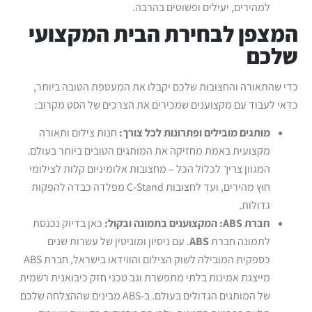
למהירים, יעילים ופשוטים בהרבה.
המצפן לבחירת הבית המקצועי
שלכם
כדי שהתאורה והחצובות שלכם יקבלו את המעטפת הטובה ביותר,
כדאי לעבוד עם מקצוענים שמכירים את הצרכים של הסט מקרוב:
מותגים מובילים ופתרונות לכל צורך:
חנות צילום ותאורה
מקצועית באמת מחזיקה את המותגים הטובים ביותר בעולם.
המגוון צריך לכלול הכל – מחצובות אלומיניום קלות לצילומי
חוץ מהירים, ועד לחצובות C-Stand מפלדה כבדה להפקות
גדולות.
חברת
ABS: המקצוענים בתמונה ובקול:
כאן בדיוק נכנסת
לתמונה חברת
ABS
. עם ניסיון ומוניטין של עשרות שנים
כספקית המובילה לשוק הצילום והווידאו בישראל, חברת ABS
מייצגת אמינות בלתי מתפשרת וגב טכני חזק כיבואנית רשמית
של המותגים הגדולים בעולם. ב-ABS מבינים שההצלחה שלכם