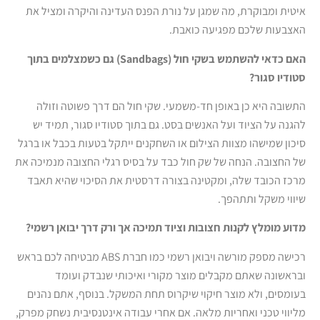
איטית ומבוקרת, מה שמגן על נורת הפנס העדינה והיקרה ומציל את
האצבעות שלכם מפגיעה כואבת.
האם כדאי להשתמש בשקי חול (
Sandbags) גם כשמצלמים בתוך
סטודיו סגור?
התשובה היא כן באופן חד-משמעי. שקי חול הם דרך פשוטה וזולה
להגנה על הציוד ועל האנשים בסט. גם בתוך סטודיו סגור, תמיד יש
סיכון שמישהו מצוות הצילום או השחקנים ייתקל בטעות בכבל או ברגל
של החצובה. הנחה של שק חול כבד על בסיס רגלי החצובה מנמיכה את
מרכז הכובד שלה, ומקטינה בצורה דרסטית את הסיכוי שהיא תאבד
שיווי משקל ותתהפך.
מדוע מומלץ לקנות חצובות וציוד תמיכה אך ורק דרך יבואן רשמי?
רכישה מספק מורשה ויבואן רשמי כמו חברת ABS מבטיחה לכם בראש
ובראשונה שאתם מקבלים מוצר מקורי ואיכותי שנבדק ועומד
בעומסים, ולא מוצר חיקוי שיקרוס תחת המשקל. בנוסף, אתם נהנים
מליווי טכני ואחריות מלאה. אם אחרי עבודה אינטנסיבית נשחק מפרק,