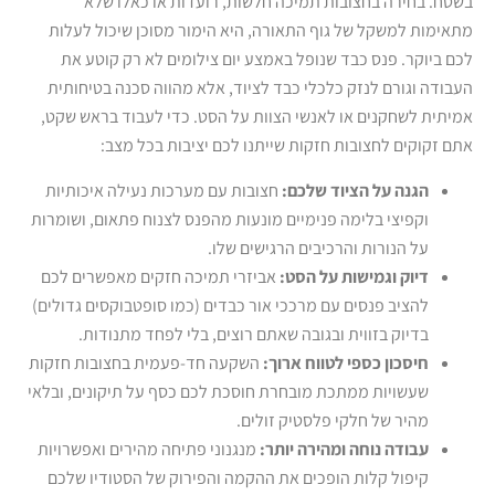
בשטח. בחירה בחצובות תמיכה חלשות, רועדות או כאלו שלא
מתאימות למשקל של גוף התאורה, היא הימור מסוכן שיכול לעלות
לכם ביוקר. פנס כבד שנופל באמצע יום צילומים לא רק קוטע את
העבודה וגורם לנזק כלכלי כבד לציוד, אלא מהווה סכנה בטיחותית
אמיתית לשחקנים או לאנשי הצוות על הסט. כדי לעבוד בראש שקט,
אתם זקוקים לחצובות חזקות שייתנו לכם יציבות בכל מצב:
הגנה על הציוד שלכם:
חצובות עם מערכות נעילה איכותיות
וקפיצי בלימה פנימיים מונעות מהפנס לצנוח פתאום, ושומרות
על הנורות והרכיבים הרגישים שלו.
דיוק וגמישות על הסט:
אביזרי תמיכה חזקים מאפשרים לכם
להציב פנסים עם מרככי אור כבדים (כמו סופטבוקסים גדולים)
בדיוק בזווית ובגובה שאתם רוצים, בלי לפחד מתנודות.
חיסכון כספי לטווח ארוך:
השקעה חד-פעמית בחצובות חזקות
שעשויות ממתכת מובחרת חוסכת לכם כסף על תיקונים, ובלאי
מהיר של חלקי פלסטיק זולים.
עבודה נוחה ומהירה יותר:
מנגנוני פתיחה מהירים ואפשרויות
קיפול קלות הופכים את ההקמה והפירוק של הסטודיו שלכם