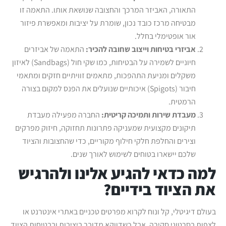
התאורה, האביזר המרכך והחצובה שנושאת אותו. התאמה זו
מבטיחה מרכז כובד נכון, שומרת על יציבות ומאפשרת פיזור
אור אופטימלי בחלל.
אביזרי בטיחות וייצוב שחובה להכיר:
התאמה של אביזרים
חיוניים לשמירה על הבטיחות, כמו שקי חול (Sandbags) לאיזון
משקלים ומניעת התהפכות, מתאמים זוויתיים חזקים ומתאמי
חיבור (Spigots) איכותיים שנועלים את הפנס למקום בצורה
הרמטית.
מעבדת שירות ותמיכה קריטית:
החברה מפעילה מעבדת
תיקונים מקצועית שמעניקה פתרונות תחזוקה, חיזוק מפרקים
וצירים והחלפת חלקי חילוף מקוריים, כדי שהחצובות והציוד
שלכם יישארו בטוחים לשימוש לאורך שנים.
למה כדאי להגיע אלינו ולהרגיש
את הציוד בידיים?
בעולם דיגיטלי, קל ונוח לקרוא מפרטים טכניים באתרי אינטרנט או
לצפות בסרטוני סקירה, אבל כשדווקא מדובר ביציבות ובבטיחות הציוד