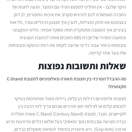
היקר שלכם – אין תחליף למפגש הפיזי עם המוצר. הגעה לחנות של
החברה מאפשרת לכם להרגיש מקרוב את איכות החומרים, לבדוק
בעצמכם את חוזק הנעילות, להבין איך מנגנון הרגליים עובד, ולראות
בעיניים איך החצובה מתפקדת תחת משקל אמיתי. הליווי המקצועי
והמענה המהיר של חברת ABS הופכים אותה לכתובת הטבעית
והבטוחה ביותר עבור כל מי שרוצה לקחת את רמת ההפקה והבטיחות
שלו צעד אחד קדימה.
שאלות ותשובות נפוצות
מה ההבדל המרכזי בין חצובת תאורה מאלומיניום לחצובת
C-Stand
מקצועית?
חצובות אלומיניום רגילות הן קלות, ניידות מאוד ומתאימות בעיקר
לפנסים קלים או לצילומי חוץ מהירים שבהם צריך לזוז הרבה בין
לוקיישנים. מנגד, חצובת C-Stand (Century Stand) עשויה מפלדה
כבדה ומגיעה עם בסיס נמוך ומאסיבי בעל שלוש רגליים מדורגות וזרוע
ארוכה (Grip Arm). היא מיועדת במיוחד לנשיאת משקלים כבדים,