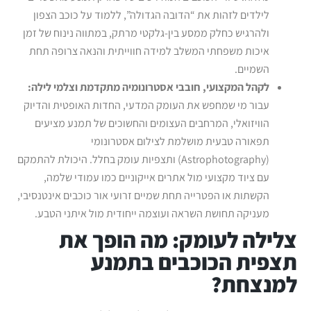
לילדים לזהות את “הדובה הגדולה”, ללמוד על כוכב הצפון
ולהרגיש כחלק ממסע בין-גלקטי מרתק, במתווה נינוח של זמן
איכות משפחתי המשלב למידה חווייתית והנאה צרופה תחת
השמיים.
לקהל המקצועי, חובבי אסטרונומיה מתקדמת וצלמי לילה:
עבור מי שמחפש את העומק המדעי, החדות האופטית והדיוק
הוויזואלי, המרחבים העצומים והחשוכים של תמנע מציעים
תפאורה טבעית מושלמת לצילום אסטרונומי
(Astrophotography) ותצפיות עומק בחלל. היכולת להתמקם
עם ציוד מקצועי מול אתרים אייקוניים כמו עמודי שלמה,
הקשתות או הפטרייה תחת שמיים זרועי אור כוכבים אינטנסיבי,
מעניקה תחושת השראה ועוצמה ייחודית מול איתני הטבע.
צלילה לעומק: מה הופך את
תצפית הכוכבים בתמנע
למנצחת?