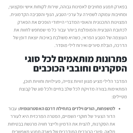
בפארק תמנע מחויבים לאמינות גבוהה, שירות לקוחות אישי ומקצועי,
ומחויבות עמוקה לשמירה על ערכי הטבע, הנוף והסביבה הקדמונית.
המצוינות התכנונית והאופי המדברי הייחודי הופכים את הפארק
לכתובת הטבעית והמומלצת ביותר עבור כל מי שמחפש לחוות את
העוצמה של הטבע הפראי, כשהיא משולבת באיכות יוצאת דופן של
הדרכה, הובלת סיורים ואירוח לילי מוסדר.
פתרונות מותאמים לכל סוגי
הסקרנים וחובבי הכוכבים
המדבר הלילי מציע מגוון זוויות צפייה, פעילויות וחוויות תוכן,
המתאימות בצורה מדויקת לכל שלב בחיים ולכל סוג של קבוצת
מטיילים:
למשפחות, הורים וילדים בתחילת דרכם האסטרונומית:
עבור
הדור הצעיר של חוקרי השמיים, המטרה המרכזית היא לעורר
את הסקרנות, להצית את הדמיון ולייצר חוויה מרגשת בבטיחות
מלאה. סיורי הכוכבים המודרכים של פארק תמנע מאפשרים