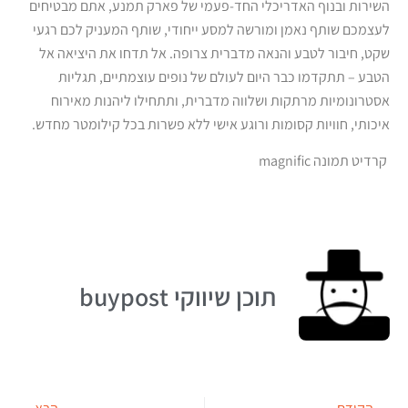
השירות ובנוף האדריכלי החד-פעמי של פארק תמנע, אתם מבטיחים
לעצמכם שותף נאמן ומורשה למסע ייחודי, שותף המעניק לכם רגעי
שקט, חיבור לטבע והנאה מדברית צרופה. אל תדחו את היציאה אל
הטבע – תתקדמו כבר היום לעולם של נופים עוצמתיים, תגליות
אסטרונומיות מרתקות ושלווה מדברית, ותתחילו ליהנות מאירוח
איכותי, חוויות קסומות ורוגע אישי ללא פשרות בכל קילומטר מחדש.
קרדיט תמונה magnific
תוכן שיווקי buypost