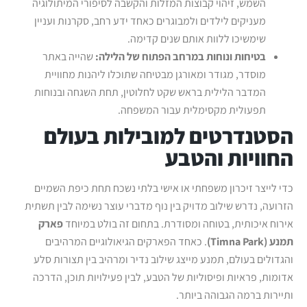
השמש, זיהוי קבוצות המזלות והקשבה לסיפורי המיתולוגיה
מעניקים לילדים ולמבוגרים כאחד ידע רחב, סקרנות ועניין
שימשיכו ללוות אותם שנים קדימה.
בטיחות ונוחות במרחב הפתוח של הלילה:
שהייה באתר
מוסדר, מגודר ומאורגן מבטיחה שתוכלו ליהנות מחוויית
המדבר הלילית בראש שקט לחלוטין, תחת השגחה ובנוחות
תפעולית מקסימלית עבור המשפחה.
הסטנדרטים למובילות בעולם
החוויות והטבע
כדי לייצר זיכרון משפחתי או אישי בלתי נשכח תחת כיפת השמיים
הזרועה, נדרש שילוב מדויק בין נוף מדברי עוצר נשימה לבין תשתית
אירוח איכותית, בטוחה ומסודרת. בתחום זה בולט במיוחד
פארק
תמנע (
Timna Park)
. כאחד הפארקים הגיאולוגיים המרהיבים
והגדולים בעולם, תמנע מייצג שילוב נדיר ומרהיב בין תצורות סלע
אדומות, פראיות ופיסוליות של הטבע, לבין פעילויות תוכן, הדרכה
ותיירות ברמה הגבוהה ביותר.