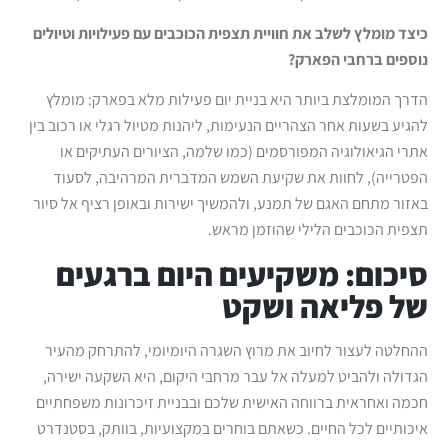
כיצד מומלץ לשלב את חוויית תצפית הכוכבים עם פעילויות וטיולים
נוספים ברחבי הפארק?
הדרך המומלצת ביותר היא בניית יום פעילות מלא בפארק: מומלץ
להגיע בשעות אחר הצהריים הנעימות, ליהנות מטיול רגלי או רכוב בין
אתרי הגיאולוגיה המפורסמים (כמו שלמה, הציורים העתיקים או
הפטרייה), לחוות את שקיעת השמש המדברית המרהיבה, לסעוד
באזור מתחם האגם של תמנע, ולהמשיך ישירות ובאופן רציף אל סיור
תצפית הכוכבים הלילי שהוזמן מראש.
סיכום: משקיעים היום ברגעים
של פליאה ושקט
ההחלטה לעצור לחיוב את מרוץ השגרה היומיומי, להתרחק מהעיר
הגדולה ולהביט למעלה אל עבר מרחבי היקום, היא השקעה ישירה,
חכמה ואחראית ברווחה האישית שלכם ובבניית זיכרונות משפחתיים
איכותיים לכל החיים. כשאתם בוחרים במקצועיות, בוותק, בסטנדרט