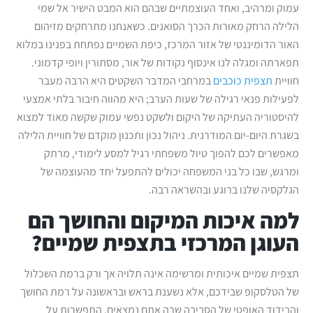
עמוק ומרהיב, ואחד העוצמתיים שבהם הוא המבט הישיר אל שמי
הלילה הרחק מאורות הכרך הסואנים. כשאנחנו מתרחקים מזיהום
האור הדומיננטי של אזור המרכז, כיפת השמיים נפתחת בפנינו במלוא
תפארתה ומגלה לנו אינסוף נקודות של אור, מסתורין ויופי קדמוני.
חוויית
תצפית כוכבים
במרחבי המדבר השקטים היא הרבה מעבר
לפעילות פנאי רגילה של שעות הערב; היא מהווה חיבור בלתי אמצעי
להיסטוריה העתיקה של היקום ולשקט נפשי עמוק שקשה מאוד למצוא
בשגרת היום-יום המודרנית. ניהול נכון ותכנון מוקדם של חוויית הלילה
מאפשרים לכם להפוך טיול משפחתי רגיל למסע לימודי, מרתק
ומרגש, שבו כל בני המשפחה יכולים להתפעל יחד מהעוצמה של
הגלקסיה שלנו ברוגע ובהשראה רבה.
למה איכות המיקום והחושך הם
העוגן המרכזי בתצפית שמיים?
תצפית שמיים איכותית ומרשימה אינה תלויה אך ורק ברמת השכלול
של הטלסקופ שבידכם, אלא נשענת בראש ובראשונה על רמת החושך
והבידוד האופטי של הסביבה שבה אתם נמצאים. התפשרות על