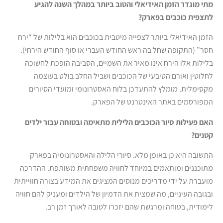
מתי מוגדר הזמן האידיאלי והטוב ביותר במהלך השנה להגיע
לתצפית כוכבים בפארק?
הזמן האידיאלי ביותר לצפייה מיטבית בכוכבים הוא בלילות של “ירח
חסר” (התקופה שחל בה ראש החודש העברי או סוף החודש הירחי).
בלילות אלו הירח אינו מאיר את השמיים, הסביבה הופכת לחשוכה
לחלוטין ואורם הטיבעי של הכוכבים ושביל החלב בולט בעוצמה
מקסימלית. מומלץ להתעדכן בלוח האסטרונומי ומועדי הסיורים
המפורסמים באתר האינטרנט של הפארק.
האם פעילות סיור הכוכבים הלילית מתאימה ובטוחה עבור ילדים
קטנים?
התשובה היא כן באופן מלא. סיורי הלילה והאסטרונומיה בפארק
מתוכננים ומותאמים במיוחד לחוויה משפחתית משותפת. ההדרכה
מועברת על ידי מדריכים מנוסים המציגים את המידע בצורה חווייתית
ובגובה העיניים, מה שמצית את הדמיון של הילדים ומעניק להם חוויה
לימודית, בטוחה ומרגשת שהם יזכרו לטובה לאורך זמן רב.