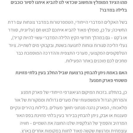
מהו הציוד המומלץ והחשוב שכדאי לנו להביא איתנו לסיור כוכבים
בלילה במדבר?
בשל האקלים המדברי הייחודי, הטמפרטורות במדבר צונחות עם רדת
החשיכה; על כן, מומלץ מאוד להביא איתכם לבוש חם (עליונית, סוודר
או ג’קט – גם במהלך חודשי הקיץ הלילה המדברי עשוי להיות קריר),
נעלי הליכה סגורות ונוחות לתנועה בשטח, ובקבוקי מים לשתייה. ציוד
הטלסקופים המקצועי, מערכי התצפית וההדרכה המוסמכת כבר
מחכים לכם מוכנים באתר הפעילות.
האם באמת ניתן להבחין ברצועת שביל החלב בעין בלתי מזוינת
משטחי פארק תמנע?
כן, בהחלט. בזכות המיקום הגיאוגרפי הייחודי של פארק תמנע
והמרחק הגדול והמשמעותי שלו מערים גדולות וממקורות של אור
מלאכותי, הפארק נהנה מנתוני חושך מעולים. בלילות בהירים ונקיים
מעננות או אבק, ניתן להבחין בבירור בעין בלתי מזוינת בפס האור
המרהיב והסמיך של הגלקסיה שלנו החוצה את השמיים – חוויה
עוצמתית ומרגשת שקשה מאוד לחוות במקומות אחרים בארץ.