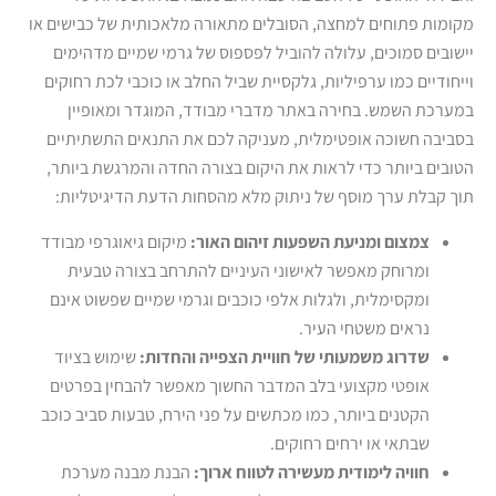
מקומות פתוחים למחצה, הסובלים מתאורה מלאכותית של כבישים או
יישובים סמוכים, עלולה להוביל לפספוס של גרמי שמיים מדהימים
וייחודיים כמו ערפיליות, גלקסיית שביל החלב או כוכבי לכת רחוקים
במערכת השמש. בחירה באתר מדברי מבודד, המוגדר ומאופיין
בסביבה חשוכה אופטימלית, מעניקה לכם את התנאים התשתיתיים
הטובים ביותר כדי לראות את היקום בצורה החדה והמרגשת ביותר,
תוך קבלת ערך מוסף של ניתוק מלא מהסחות הדעת הדיגיטליות:
צמצום ומניעת השפעות זיהום האור:
מיקום גיאוגרפי מבודד
ומרוחק מאפשר לאישוני העיניים להתרחב בצורה טבעית
ומקסימלית, ולגלות אלפי כוכבים וגרמי שמיים שפשוט אינם
נראים משטחי העיר.
שדרוג משמעותי של חוויית הצפייה והחדות:
שימוש בציוד
אופטי מקצועי בלב המדבר החשוך מאפשר להבחין בפרטים
הקטנים ביותר, כמו מכתשים על פני הירח, טבעות סביב כוכב
שבתאי או ירחים רחוקים.
חוויה לימודית מעשירה לטווח ארוך:
הבנת מבנה מערכת