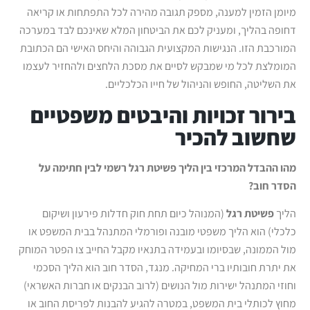
מיומן הזמין למענה, מספק תגובה מהירה לכל התפתחות או קריאה
דחופה בהליך, ומעניק לכם את הביטחון המלא שאינכם לבד במערכה
המורכבת הזו. הנגישות המקצועית הגבוהה והיחס האישי הם הכתובת
המומלצת לכל מי שמבקש לסיים את מסכת הלחצים ולהחזיר לעצמו
את השליטה, החופש והניהול של חייו הכלכליים.
בירור זכויות והיבטים משפטיים
שחשוב להכיר
מהו ההבדל המרכזי בין הליך פשיטת רגל רשמי לבין חתימה על
הסדר חוב?
הליך
פשיטת רגל
(המנוהל כיום תחת חוק חדלות פירעון ושיקום
כלכלי) הוא הליך משפטי מובנה ופורמלי המתנהל בבית המשפט או
מול הממונה, שבסיומו ובעמידה בתנאיו מקבל החייב צו הפטר המוחק
את יתרת חובותיו ברי המחיקה. מנגד, הסדר חוב הוא הליך הסכמי
וחוזי המתנהל ישירות מול הנושים (לרוב הבנקים או חברות האשראי)
מחוץ לכותלי בית המשפט, במטרה להגיע להבנות לפריסת החוב או