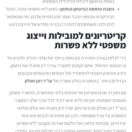
באמת בהתאם ליכולת הכלכלית הממשית.
השבת תחושת הביטחון והחוסן:
כשיש ליווי משפטי צמוד, הנטל
הבירוקרטי והנפשי הכבד מוסר מהכתפיים שלכם, מה שמאפשר
לכם ולבני משפחתכם להתרכז בבנייה מחדש של חייכם ברוגע.
קריטריונים למובילות וייצוג
משפטי ללא פשרות
כדי לצלוח בצורה המהירה והבטוחה ביותר את שלבי ההליך ולהגיע אל
צו ההפטר המיוחל, אתם זקוקים למשרד עורכי דין שיש לו את החוסן,
הידע והניסיון המוכח להתמודד מול הגופים הפיננסיים והבנקים
הגדולים ביותר. בתחום זה בולט משרדו של
עו”ד רונן מטלון
.
עם ותק רב שנים ומוניטין של אמינות בלתי מתפשרת, המשרד מספק
מעטפת משפטית מקיפה וליווי אישי רציף לכל אורך שלבי המשבר.
בעו”ד רונן מטלון מבינים היטב שכל תיק חובות הוא עולם ומלואו
המשפיע על גורל משפחתי, ולכן הם מחויבים לגיבוש פתרונות
יצירתיים, שקיפות מלאה מול הלקוח ושירות מקצועי ללא פשרות.
המשרד פועל מתוך מומחיות עמוקה בדיני חדלות פירעון, הסדרי