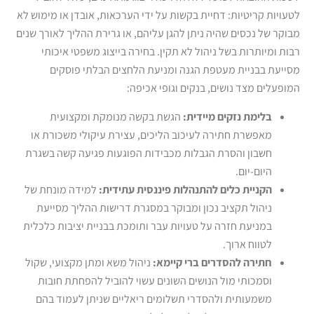
לטעויות קריטיות: דחיית בקשות על ידי הערכאות, אובדן או מימוש לא
מבוקר של נכסים שהיה ניתן להגן עליהם, או גרירת ההליך לאורך שנים
רבות ומיותרות בשל ניהול לא תקין. בחירה בייצוג משפטי איכותי
מסייעת בבניית מעטפת הגנה ומניעת הלחצים הבלתי פוסקים
המופעלים מצד נושים, בנקים וגופי אכיפה:
בלימת נזקים מיידית:
הגשת בקשה מנומקת ומקצועית
מאפשרת חתירה לעיכוב הליכים, עצירת עיקולי משכורת או
חשבון והסרת הגבלות מכבידות הפוגעות פגיעה קשה בשגרת
היום-יום.
הקניית כלים להתנהלות פיננסית עתידית:
למידה מונחת של
ניהול תקציב נכון ומבוקר במסגרת דרישות ההליך מסייעת
במניעת חזרה על טעויות עבר ותומכת בבניית יציבות כלכלית
לטווח ארוך.
חתירה להסדרים ברי קיימא:
ניהול משא ומתן מקצועי, שקול
וסמכותי מול הנושים השונים עשוי להוביל להפחתת חובות
משמעותית ולהסדרי תשלומים ריאליים שניתן לעמוד בהם