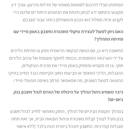
הפחתתו מבלי להיכנס לסטטוס משפטי של חדלות פירעון. עורך דין
מקצועי בתחום ידע לבחון ולנתח את הנתונים הייחודיים שלכם כדי
לקבוע איזה מסלול הוא הנכון והמשתלם ביותר עבור מצבכם.
האם ניתן לפעול לעצירת עיקולי משכורת וחשבון באופן מיידי עם
פתיחת התהליך?
התשובה היא כן. עם הגשת הבקשה הרשמית ומתן צו פתיחת הליכים
על ידי הערכאה המוסמכת, נכנסת לתוקף מעטפת של עיכוב הליכים
חוקי. צו זה מקפיא ומפסיק באופן מיידי את מרבית העיקולים,
ההגבלות, הליכי המאסר או תביעות החוב הקיימות כנגד החייב בתיקי
ההוצאה לפועל השונים, מה שמאפשר מרחב נשימה תפעולי מיידי.
כיצד משפיע ניהול ההליך על היכולת של האדם לנהל חשבון בנק
ביום-יום?
במהלך תקופת הביניים של ההליך, החוק מאפשר לחייב לנהל חשבון
בנק פעיל לצורך קבלת משכורת וניהול הוצאות הבית, אך זאת תחת
מגבלות קפדניות: החשבון יתנהל ביתרת זכות בלבד (ללא אישור