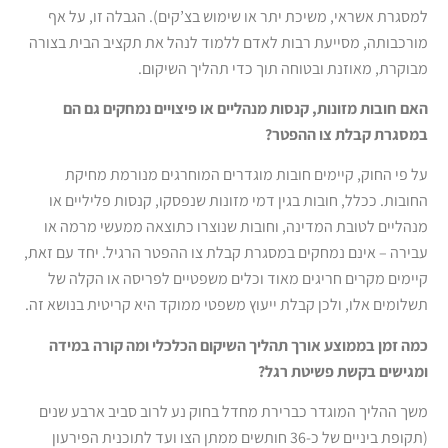
למסגרת אשראי, משיכת יתר או שימוש בצ’קים). הגבלה זו, על אף
מורכבותה, מסייעת רבות לאדם ללמוד לנהל את תקציב הבית בצורה
מבוקרת, מאוזנת ובטוחה תוך כדי תהליך השיקום.
האם חובות מזונות, קנסות מנהליים או פיצויים נמחקים גם הם
במסגרת קבלת צו ההפטר?
על פי החוק, קיימים חובות מוגדרים המוחרגים מנורמת מחיקת
החובות. ככלל, חובות בגין דמי מזונות שנפסקו, קנסות פליליים או
מנהליים לטובת המדינה, וחובות שנוצרו כתוצאה ממעשי מרמה או
עבירה – אינם נמחקים במסגרת קבלת צו ההפטר הרגיל. יחד עם זאת,
קיימים מקרים חריגים מאוד וכלים משפטיים לפריסה או הקלה של
תשלומים אלו, ולכן קבלת ייעוץ משפטי ממוקד היא קריטית בנושא זה.
כמה זמן בממוצע אורך תהליך השיקום הכלכלי ומה קורה במידה
ומגישים בקשת פשיטת רגל?
משך ההליך המוגדר כברירת מחדל בחוק נע לרוב סביב ארבע שנים
(תקופת ביניים של כ-36 חותשים ממתן הצו ועד לתוכנית הפירעון