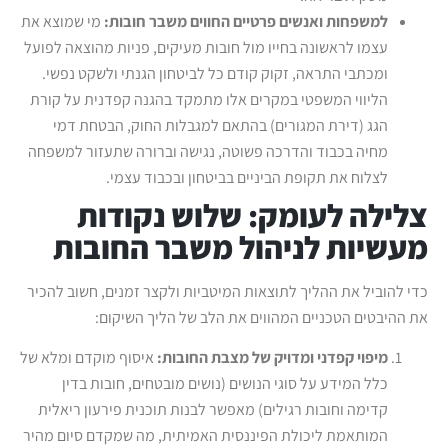
למשפחות ואנשים פרטיים החווים משבר חובות:
מי שמוצא את
עצמו לראשונה בחייו מול חובות מעיקים, פניות מהוצאה לפועל
ומכתבי התראה, זקוק קודם כל לביטחון הגנתי ולשקט נפשי.
הליווי המשפטי במקרים אלו מתמקד בהגנה קפדנית על קורת
הגג (דירת המגורים) בהתאם למגבלות החוק, הבטחת דמי
מחיה בכבוד והדרכה פשוטה, נגישה וברורה שתעזור למשפחה
לצלוח את תקופת הביניים בביטחון ובכבוד עצמי.
צלילה לעומק: שלוש נקודות
מעשיות לניהול משבר החובות
כדי להוביל את ההליך לתוצאות המיטביות ולקצר זמנים, חשוב להכיר
את ההיבטים הטכניים המהווים את הלב של הליך השיקום:
מיפוי קפדני ומדויק של מצבת החובות:
איסוף מוקדם ומלא של
כלל המידע על סוגי הנושים (נושים מובטחים, חובות בדין
קדימה וחובות רגילים) מאפשר לבנות תוכנית פירעון ריאלית
המותאמת ליכולת הפיננסית האמיתית, מה שמקדם סיום מהיר