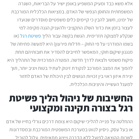
אלא משא כבד ומעיק המשפיע באופן ישיר על הבריאות, השגרה
המשפחתית והחוסן הנפשי של האדם. במציאות הכלכלית המורכבת
של ימינו, חשוב להבין כי קיימים כלים משפטיים מוסדרים שנועדו
לעצור בזמן את כדור השלג התקציבי ולהעניק הגנה מקיפה למי
שנקלע למצוקה תזרימית. הגשת בקשה עבור הליך
פשיטת רגל
(או
בשמו המודרני על פי החוק – חדלות פירעון) היא למעשה פתיחה של
מנגנון שיקום חוקי, המאפשר לחייבים להסדיר את חובותיהם תחת
פיקוח משפטי ולצאת לדרך חדשה. המטרה המרכזית של התהליך היא
להפוך את המצב המורכב לנקודת זינוק לעתיד בטוח ויציב יותר, תוך
יצירת איזון ראוי בין זכויות הנושים לבין היכולת של האדם לחזור
למעגל העשייה והיציבות הכלכלית.
החשיבות של ניהול הליך פשיטת
רגל בצורה תקינה ומקצועי
ההחלטה על פנייה להליכי שיקום היא צומת דרכים גורלי בחייו של אדם
או בעל עסק. ניסיון לנווט במערכת המשפטית המורכבת ובמסדרונות
לשכות ההוצאה לפועל ללא הדרכה וייצוג מתאימים, עלול להוביל