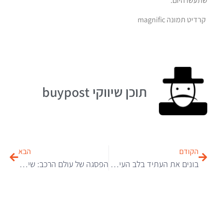
שתעשו היום.
קרדיט תמונה magnific
תוכן שיווקי buypost
הקודם
הבא
בונים את העתיד בלב העיר: איך משדרגים את סביבת המגורים והופכים חזון למציאות?
הפסגה של עולם הרכב: שילוב מושלם בין יוקרה אצילית ליכולות שטח אגדיות