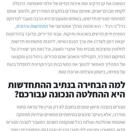
המשנה את קו הרקיע ואת איכות החיים של אלפי משפחות. היכולת
לקחת מבנים ישנים, שאינם עומדים בתקנים המודרניים, ולהפוך אותם
למתחמי מגורים חדישים, בטוחים ומעוצבים היא הרבה מעבר לפרויקט
נדל”ני רגיל – היא מהווה מהלך אסטרטגי של
התחדשות עירונית
,
המפיח חיים חדשים בשכונות ותיקות. עבור הדיירים, מדובר בהזדמנות
יוצאת דופן לשדרג את ערך הנכס האישי, ליהנות מתשתיות חדישות
לחלוטין ומיציבות מבנית מול אתגרי השעה, וכל זאת תוך שמירה על
המיקום המרכזי, הקהילתי והאהוב שהם מכירים. ניהול נכון ומקצועי
של התהליך מאפשר להפוך את המורכבות הבירוקרטית למסלול בטוח
של צמיחה, ביטחון והצלחה ארוכת טווח.
למה הבחירה בנתיב ההתחדשות
היא ההחלטה הנכונה עבורכם?
מגורים במבנה מיושן טומנים בחובם לא רק עניין של מראה פחות
מודרני, אלא בעיקר סיכונים בטיחותיים ממשיים ועלויות תחזוקה
שוטפות שהולכות ועולות ככל שנוקפות השנים. המעבר למבנה מגורים
חדש, המתוכנן ומבוצע לפי תקני הבנייה וההנדסה המחמירים ביותר,