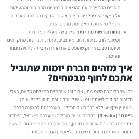
חוסכים מהדיירים את ההוצאות הכספיות התכופות והמעיקות
על תיקוני אינסטלציה, בעיות איטום, סדקים בקירות ומערכות
חשמל מיושנות המאפיינות מבנים ישנים.
נוחות ונגישות מודרנית:
שילוב של מעליות מהירות
ומשוכללות, כניסות ולובי מעוצבים, פתרונות נגישות מתקדמים
ופיתוח סביבתי ירוק שהופכים את החזרה הביתה לחוויה נינוחה
ונעימה.
איך מזהים חברת יזמות שתוביל
אתכם לחוף מבטחים?
כדי שתהליך כה משמעותי, ארוך ורגיש יסתיים בהצלחה מלאה, בעלי
הדירות זקוקים לשותף יזמי שיש לו ותק מוכח, חוסן כלכלי איתן
ומוניטין מקצועי ללא רבב בשוק הנדל”ן. כאן נכנסת לתמונה חברת
רייסדור (
Reisdor)
. כחברה יזמית מובילה ומוערכת בישראל, רייסדור
מתמחה כבר שנים ארוכות בתכנון, ייזום והקמת מתחמי מגורים, שטחי
מסחר ומשרדים בסטנדרטים הבינלאומיים הגבוהים ביותר.