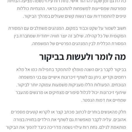
כוללת גם זמן שקט להרהור אישי. נחת רוח עילוי נשמה מציעה הנחיות
מפורטות שמסייעות למשפחות להתכונן כראוי. ההנחיות כוללות
טיפים להתמודדות עם רגשות קשים שעולים במהלך הביקור.
חשוב לשמור על שקט וכבוד במקום. המנהגים משתלבים עם המסורת
המקומית של כל קהילה. שילוב זה יוצר חוויה ייחודית שמחברת בין
המסורת הכללית לבין המנהגים הפרטיים של המשפחה.
מה לומר ולעשות בביקור
בביקור לקבר ביום השנה מומלץ להתמקד בתפילות כמו אל מלא
רחמים וקדיש. ניתן גם לשתף זיכרונות אישיים עם בני המשפחה
הנוכחים. הפעולות הללו מעניקות משמעות עמוקה יותר לביקור.
שיתוף זיכרונות יכול לכלול סיפורים מצחיקים או מרגשים מהעבר
שמחיים את דמות הנפטר.
חלק מהאנשים בוחרים לכתוב מכתב קצר או לקרוא קטעים מספרים
אהובים. עליה לקבר מאפשרת גם לשתף את הילדים בחוויה בצורה
מותאמת לגילם. נחת רוח עילוי נשמה מדריכה כיצד להפוך את הביקור