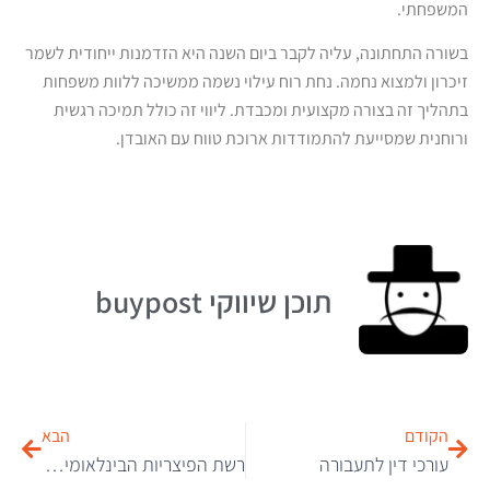
המשפחתי.
בשורה התחתונה, עליה לקבר ביום השנה היא הזדמנות ייחודית לשמר
זיכרון ולמצוא נחמה. נחת רוח עילוי נשמה ממשיכה ללוות משפחות
בתהליך זה בצורה מקצועית ומכבדת. ליווי זה כולל תמיכה רגשית
ורוחנית שמסייעת להתמודדות ארוכת טווח עם האובדן.
תוכן שיווקי buypost
הקודם
הבא
עורכי דין לתעבורה
רשת הפיצריות הבינלאומית המוכרת עם סניפים בפריסה עולמית: הכירו את פאפא ג’ונס