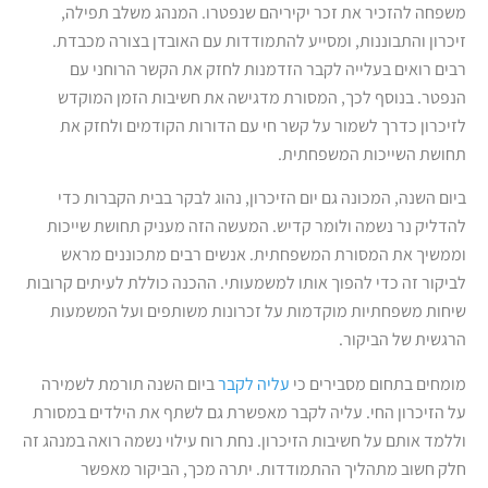
משפחה להזכיר את זכר יקיריהם שנפטרו. המנהג משלב תפילה,
זיכרון והתבוננות, ומסייע להתמודדות עם האובדן בצורה מכבדת.
רבים רואים בעלייה לקבר הזדמנות לחזק את הקשר הרוחני עם
הנפטר. בנוסף לכך, המסורת מדגישה את חשיבות הזמן המוקדש
לזיכרון כדרך לשמור על קשר חי עם הדורות הקודמים ולחזק את
תחושת השייכות המשפחתית.
ביום השנה, המכונה גם יום הזיכרון, נהוג לבקר בבית הקברות כדי
להדליק נר נשמה ולומר קדיש. המעשה הזה מעניק תחושת שייכות
וממשיך את המסורת המשפחתית. אנשים רבים מתכוננים מראש
לביקור זה כדי להפוך אותו למשמעותי. ההכנה כוללת לעיתים קרובות
שיחות משפחתיות מוקדמות על זכרונות משותפים ועל המשמעות
הרגשית של הביקור.
מומחים בתחום מסבירים כי
עליה לקבר
ביום השנה תורמת לשמירה
על הזיכרון החי. עליה לקבר מאפשרת גם לשתף את הילדים במסורת
וללמד אותם על חשיבות הזיכרון. נחת רוח עילוי נשמה רואה במנהג זה
חלק חשוב מתהליך ההתמודדות. יתרה מכך, הביקור מאפשר