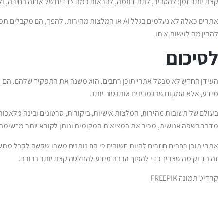
קצת יותר זמן: להסביר, לתת דוגמה, להראות כמה צדדים של אותה בחירה, ול
אתרים כאלה לא נעלמים בגלל AI או המלצות מהירות. להפך
להבין מה לעשות איתו.
לסיכום
העידן החדש לא מבטל אתרי תוכן רחבים. הוא משנה את התפקיד שלהם. הם כב
מידע, אלא המקום שבו מבינים אותו טוב יותר.
בעולם של תשובות מהירות, המלצות אישיות, ביקורות, סרטונים ובינה מלאכותי
מדבר בשפה אנושית, מכיר את המציאות המקומית ונותן לקורא יותר מרשימה 
אתרי תוכן רחבים חוזרים להיות חשובים כי הם נותנים משהו שקשה לקבל מתש
זה בדיוק מה שצריך כדי להפוך הרבה מידע להחלטה קצת יותר ברורה.
קרדיט תמונה FREEPIK