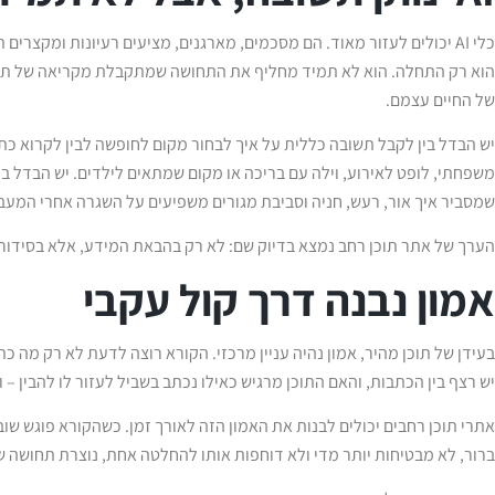
כלי AI יכולים לעזור מאוד. הם מסכמים, מארגנים, מציעים רעיונות ומקצרי
הוא רק התחלה. הוא לא תמיד מחליף את התחושה שמתקבלת מקריאה של תוכן ע
של החיים עצמם.
יש הבדל בין לקבל תשובה כללית על איך לבחור מקום לחופשה לבין לקרוא כת
משפחתי, לופט לאירוע, וילה עם בריכה או מקום שמתאים לילדים. יש הבדל בי
שמסביר איך אור, רעש, חניה וסביבת מגורים משפיעים על השגרה אחרי המעב
הערך של אתר תוכן רחב נמצא בדיוק שם: לא רק בהבאת המידע, אלא בסידור 
אמון נבנה דרך קול עקבי
בעידן של תוכן מהיר, אמון נהיה עניין מרכזי. הקורא רוצה לדעת לא רק מה כ
יש רצף בין הכתבות, והאם התוכן מרגיש כאילו נכתב בשביל לעזור לו להבין – 
אתרי תוכן רחבים יכולים לבנות את האמון הזה לאורך זמן. כשהקורא פוגש ש
ברור, לא מבטיחות יותר מדי ולא דוחפות אותו להחלטה אחת, נוצרת תחושה ש