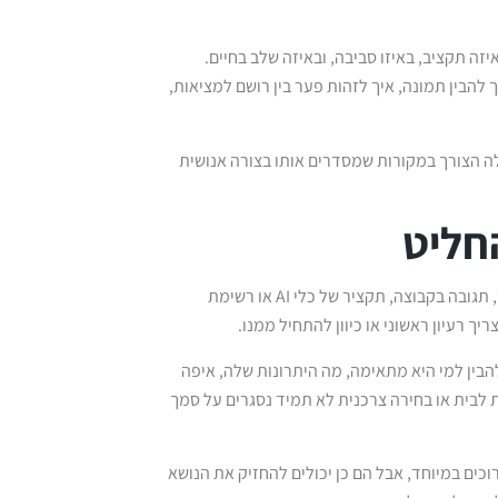
זה תקציב, באיזו סביבה, ובאיזה שלב בחיים.
הבין תמונה, איך לזהות פער בין רושם למציאות,
ולה הצורך במקורות שמסדרים אותו בצורה אנושית
חליט
הרבה מהתוכן שאנחנו פוגשים היום בנוי לרגע קצר: סרטון מהיר, המלצה בפיד, תגובה בקבוצה, תקציר של כלי AI או רשימת
ך רעיון ראשוני או כיוון להתחיל ממנו.
ין למי היא מתאימה, מה היתרונות שלה, איפה
ת לבית או בחירה צרכנית לא תמיד נסגרים על סמך
וכים במיוחד, אבל הם כן יכולים להחזיק את הנושא