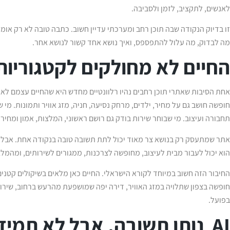
לאנשים, לתקציב, לזמן ולסביבה.
זו בדיוק הנקודה שבה תוכן רחב ומערכתי עדיין חשוב. כתבה טובה לא רק אומ
מה לבדוק, מה עלול להתפספס, ואיך נושא אחד קשור לנושא אחר.
החיים לא מחולקים לקטגוריות 
אחת הסיבות שאתרי תוכן רחבים נהיו רלוונטיים מחדש היא שהחיים עצמם לא
חופשה חושב גם על מחיר, ילדים, מרחק נסיעה, חניה, מזג אוויר ותמונות. מי 
תחבורה ועיצוב. מי שבוחר שירות בודק גם רושם ראשוני, המלצות, אמון ומחיר.
אתר שמתעסק רק בנושא צר מאוד יכול לתת תשובה טובה בנקודה אחת. אבל א
הוא יכול לעבור מבית לעיצוב, מחופשה לצרכנות, ממגורים לשירותים, ומהמל
החיבור הזה חשוב במיוחד לקורא הישראלי. החיים כאן מלאים בשיקולים קטני
חופשה בצפון שתלויה במזג האוויר, דירה יפה שמושפעת מהרעש ברחוב, שירות
בפועל.
AI נותן תשובה, אבל לא תמיד נותן הקשר