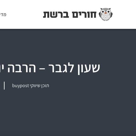
מדי
שעון לגבר – הרבה י
תוכן שיווקי buypost