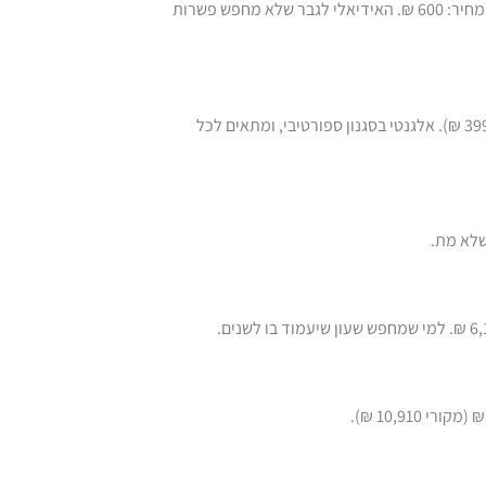
– שעון ספורטיבי מוצק, קלאסיק של קאסיו, מחיר: 600 ₪. האידיאלי לגבר שלא מחפש פשרות
– מגוון צבעים, מחיר מבצע של 339 ₪ (מקורי 399 ₪). אלגנטי בסגנון ספורטיבי, ומתאים לכל