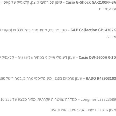
Casio G-Shock GA-2100FF-8A
על עמידות.
G&P Collection GP14702K
אירוע.
Casio DW-5600HR-1D
– שעון דיגיטלי אייקוני במחיר של 389 ₪ – קלאסיק שלא מת.
RADO R48903103 –
שעון פרמיום בסגנון מינימליסטי מרהיב, במחיר של 6,180 ₪. למי שמחפש שעון שיעמוד בו לשנים.
Longines L37823589 – מסדרה שוויצרית יוקרתית, מחיר מבצע של 10,255 ₪ (מקורי 10,910 ₪).
שעון שמדבר בשפת הקלאסיקה האירופאית.