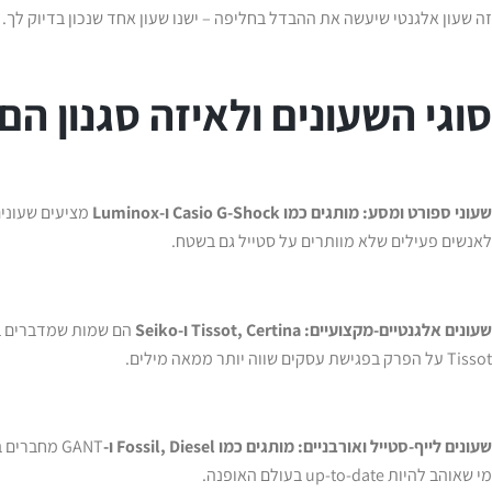
זה שעון אלגנטי שיעשה את ההבדל בחליפה – ישנו שעון אחד שנכון בדיוק לך.
סוגי השעונים ולאיזה סגנון ה
שעוני ספורט ומסע: מותגים כמו
Casio G-Shock ו-
Luminox
מציעים שעונים
לאנשים פעילים שלא מוותרים על סטייל גם בשטח.
שעונים אלגנטיים-מקצועיים:
Tissot, Certina ו-
Seiko
הם שמות שמדברים בע
Tissot על הפרק בפגישת עסקים שווה יותר ממאה מילים.
שעונים לייף-סטייל ואורבניים: מותגים כמו
Fossil, Diesel ו-
GANT מחברי
מי שאוהב להיות up-to-date בעולם האופנה.