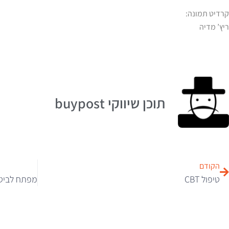
קרדיט תמונה:
ריץ’ מדיה
תוכן שיווקי buypost
הקודם
טיפול CBT