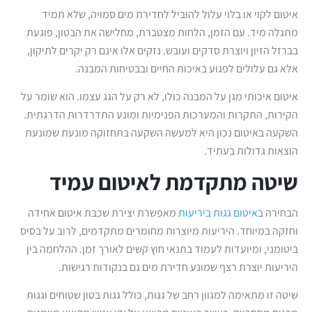
איטום לקוי או בלוי עלול להוביל לחדירת מים סמויה, שלא תמיד
מתגלה מיד. עם הזמן, הלחות מצטברת, מחלישה את הבטון, פוגעת
בברזל הזיון ויוצרת סדקים ועובש. נזקים אלו אינם רק יקרים לתיקון,
אלא גם עלולים לפגוע באיכות החיים ובבטיחות המבנה.
איטום איכותי מגן על המבנה כולו, לא רק על הגג עצמו. הוא שומר על
הקירות, התקרות והמערכות הפנימיות ומונע התדרדרות הדרגתית.
השקעה באיטום נכון היא למעשה השקעה בתחזוקה מונעת שמונעת
הוצאות גדולות בעתיד.
שיטה מתקדמת לאיטום עמיד
הבחירה ב
איטום גגות ביריעות
מאפשרת יצירת שכבת איטום אחידה
וחזקה במיוחד. היריעות מיוצרות מחומרים מתקדמים, לרוב על בסיס
ביטומני, ומיועדות לעמוד בתנאי חוץ קשים לאורך זמן. ההלחמה בין
היריעות יוצרת רצף שמונע חדירת מים גם בנקודות רגישות.
שיטה זו מתאימה למגוון רחב של גגות, כולל גגות בטון שטוחים וגגות