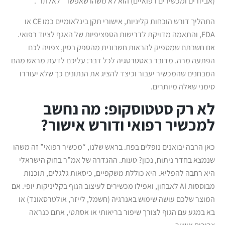
(אביזרים ומכשירים רפואיים) הוא לא משהו שאפשר “לאלתר”.
התהליך דורש הוכחות קליניות, אישורי תקן בינלאומיים כמו CE או
FDA, והתאמה מדויקת לדרישות הספציפיות של האגף לציוד רפואי.
אם חשבתם שמספיק להראות חשבונית מהספק בסין, צפויה לכם
הפתעה מרה. מדובר באסטרטגיה לכל דבר: עליכם לדעת מראש מהם
המבחנים שהמכשיר יעבור וכיצד להציג את הנתונים כך שלא יעוררו
סימני שאלה מיותרים.
לא רק סטטוסקופ: מה נחשב
למכשיר רפואי ודורש אישור?
כאן הרבה יבואנים נופלים בפח. בראש שלנו, “מכשיר רפואי” זה משהו
שנמצא בחדר ניתוח, נכון? טעות. ההגדרה של אמ”ר בחוק הישראלי
היא רחבה להפליא. היא כוללת משקפיים, כיסאות גלגלים, תוכנות
מבוססות AI לאבחון, ואפילו מכשירים לעיצוב הגוף בקליניקות יופי. אם
המוצר שלכם עושה שימוש באנרגיה (חשמל, לייזר, אולטרסאונד) או
בא במגע עם הגוף לצורך שיפור בריאותי או אסתטי, אתם כנראה