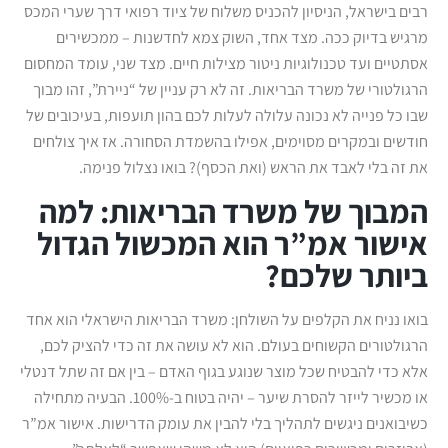
רבים בישראל, הניסיון להכניס משלוח של ציוד רפואי דרך שערי המכס
מרגיש בדיוק ככה. מצד אחד, השוק צמא לחדשנות – ממכשירים
אסתטיים ועד טכנולוגיות ניטור מצילות חיים. מצד שני, עומד המחסום
הרגולטורי של משרד הבריאות. זה לא רק עניין של “ניירת”, זהו מבוך
שבו כל פנייה לא נכונה עלולה לעלות לכם בהון תועפות, בעיכובים של
חודשים ובמקרים מסוימים, אפילו בהשמדת הסחורה. אז איך צולחים
את זה בלי לאבד את הראש (ואת הכסף)? בואו נצלול פנימה.
המבוך של משרד הבריאות: למה
אישור אמ”ר הוא המכשול הגדול
ביותר שלכם?
בואו נניח את הקלפים על השולחן: משרד הבריאות הישראלי הוא אחד
הרגולטורים הקשוחים בעולם. הוא לא עושה את זה כדי להציק לכם,
אלא כדי להבטיח שכל מוצר שנוגע בגוף האדם – בין אם זה שתל דנטלי
או מכשיר לייזר להסרת שיער – יהיה בטוח ב-100%. הבעיה מתחילה
כשיבואנים ניגשים לתהליך בלי להבין את עומק הדרישות. אישור אמ”ר