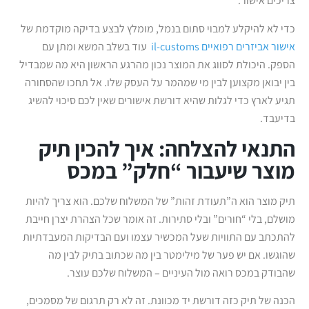
צריכים אישור.
כדי לא להיקלע למבוי סתום בנמל, מומלץ לבצע בדיקה מוקדמת של
אישור אביזרים רפואיים il-customs
עוד בשלב המשא ומתן עם
הספק. היכולת לסווג את המוצר נכון מהרגע הראשון היא מה שמבדיל
בין יבואן מקצוען לבין מי שמהמר על העסק שלו. אל תחכו שהסחורה
תגיע לארץ כדי לגלות שהיא דורשת אישורים שאין לכם סיכוי להשיג
בדיעבד.
התנאי להצלחה: איך להכין תיק
מוצר שיעבור “חלק” במכס
תיק מוצר הוא ה”תעודת זהות” של המשלוח שלכם. הוא צריך להיות
מושלם, בלי “חורים” ובלי סתירות. זה אומר שכל הצהרת יצרן חייבת
להתכתב עם התוויות שעל המכשיר עצמו ועם הבדיקות המעבדתיות
שהוגשו. אם יש פער של מילימטר בין מה שכתוב בתיק לבין מה
שהבודק במכס רואה מול העיניים – המשלוח שלכם עוצר.
הכנה של תיק כזה דורשת יד מכוונת. זה לא רק תרגום של מסמכים,