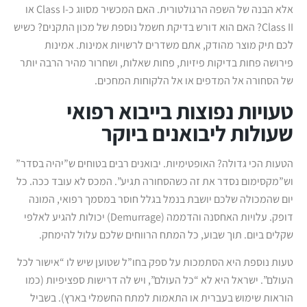
אלא הבנה של השפה הרגולטורית. האם המכשיר מסווג כ-Class I או
Class II? האם הוא דורש בדיקת חשמל נוספת של מכון התקנים? כשיש
לכם תיק מוצר מהודק, אתם משדרים לרשויות אמינות. אמינות
פירושה פחות בדיקות פיזיות, פחות שאלות, ושחרור מהיר הרבה יותר
של הסחורה אל המדפים או אל הלקוחות המחכים.
טעויות נפוצות בייבוא רפואי
שעולות ליבואנים ביוקר
הטעות הכי גדולה? האופטימיות. יבואנים רבים בטוחים ש”יהיה בסדר”
וש”מקסימום נסדר את זה כשהסחורה תגיע”. המכס לא עובד ככה. כל
יום שהמכולה שלכם יושבת בנמל בגלל חוסר במסמך רפואי, המונה
דופק. עלויות האחסנה והדממה (Demurrage) יכולות להגיע לאלפי
שקלים ביום. תוך שבוע, כל המתח הרווחים שלכם עלול להימחק.
טעות נוספת היא הסתמכות על ספק בחו”ל שטוען שיש לו “אישור לכל
העולם”. ישראל היא לא “כל העולם”, ויש לה דרישות ספציפיות (כמו
הוראות שימוש בעברית או התאמות למתח החשמלי בארץ). בשביל