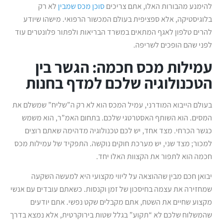
להימנע מהבורות האלו, אתם צריכים
סוכן מכס שמבין
לא רק
בלוגיסטיקה, אלא ספציפית בעולם המכשור הרפואי. מישהו שיודע
להרים טלפון לאגף המתאים במשרד הבריאות ולפתור פלונטרים עוד
לפני שהם הופכים לשריפה.
עמילות מכס חכמה: הגשר בין
הטכנולוגיה שלכם למדף בחנות
בעולם הייבוא המודרני, עמיל המכס הוא לא רק ה”שליח” שמשלם את
המסים. הוא השותף האסטרטגי שלכם. בתחום האמ”ר, הוא משמש
כגשר הכרחי. מצד אחד, יש לכם טכנולוגיה מדהימה שאתם רוצים
למכור; מצד שני, יש מערכת חוקים נוקשה. התפקיד של עמילות מכס
חכמה הוא לתפור את הקצוות האלו יחד.
יבואן חכם מבין שההוצאה על ליווי מקצועי היא למעשה השקעה
שמחזירה את עצמה בחיסכון של זמן וקנסות. כשאתם עובדים עם אנשי
מקצוע שחיים את השטח, אתם מקבלים שקט נפשי. אתם יודעים
שהמשלוח שלכם לא “תקוע” בגלל שטות בירוקרטית, אלא נמצא בדרך