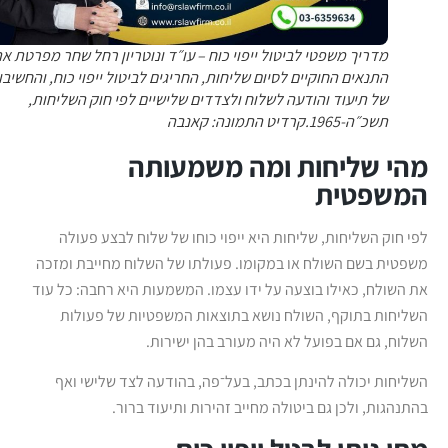
מדריך משפטי לביטול ייפוי כוח – עו״ד ונוטריון רחל שחר מפרטת את
התנאים החוקיים לסיום שליחות, החריגים לביטול ייפוי כוח, והחשיבות
של תיעוד והודעה לשלוח ולצדדים שלישיים לפי חוק השליחות,
תשכ״ה-1965.קרדיט התמונה: קאנבה
מהי שליחות ומה משמעותה
המשפטית
לפי חוק השליחות, שליחות היא ייפוי כוחו של שלוח לבצע פעולה
משפטית בשם השולח או במקומו. פעולתו של השלוח מחייבת ומזכה
את השולח, כאילו בוצעה על ידו עצמו. המשמעות היא רחבה: כל עוד
השליחות בתוקף, השולח נושא בתוצאות המשפטיות של פעולות
השלוח, גם אם בפועל לא היה מעורב בהן ישירות.
השליחות יכולה להינתן בכתב, בעל־פה, בהודעה לצד שלישי ואף
בהתנהגות, ולכן גם ביטולה מחייב זהירות ותיעוד ברור.