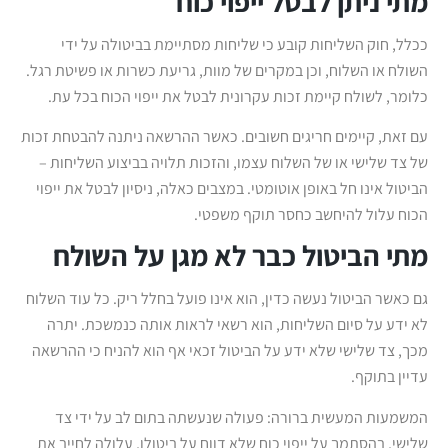
מתי ניתן לבטל ייפוי כוח
ככלל, חוק השליחות קובע כי שליחות מסתיימת בביטולה על ידי
השולח או השלוח, וכן במקרים של מוות, גריעת כשרות או פשיטת רגל.
כלומר, לשולח קיימת זכות עקרונית לבטל את ייפוי הכוח בכל עת.
עם זאת, קיימים חריגים חשובים. כאשר ההרשאה ניתנה להבטחת זכות
של צד שלישי או של השלוח עצמו, והזכות תלויה בביצוע השליחות –
הביטול אינו חל באופן אוטומטי. במצבים כאלה, ניסיון לבטל את ייפוי
הכוח עלול להיחשב כחסר תוקף משפטי.
מתי הביטול כבר לא מגן על השולח
גם כאשר הביטול נעשה כדין, הוא אינו פועל בחלל ריק. כל עוד השלוח
לא ידע על סיום השליחות, הוא רשאי לראות אותה כנמשכת. יתרה
מכך, צד שלישי שלא ידע על הביטול זכאי אף הוא להניח כי ההרשאה
עדיין בתוקף.
המשמעות המעשית ברורה: פעולה שנעשתה בתום לב על ידי צד
שלישי, בהסתמך על ייפוי כוח שלא דווח על ביטולו, עלולה לחייב את