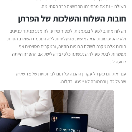
השולח – גם אם מבחינתו ההרשאה כבר הסתיימה.
חובות השלוח והשלכות של הפרתן
השלוח מחויב לפעול בנאמנות, למסור מידע, להימנע מניגוד עניינים
ולא להפיק טובת הנאה אישית מהשליחות ללא הסכמת השולח. הפרת
חובות אלה מקנה לשולח תרופות חוזיות, ובמקרים מסוימים אף
אפשרות לבטל פעולה שנעשתה כלפי צד שלישי, אם ההפרה הייתה
ידועה לו.
עם זאת, גם כאן חל עקרון ההגנה על תום לב: זכויות של צד שלישי
שפעל כדין ובתמורה לא ייפגעו בקלות.