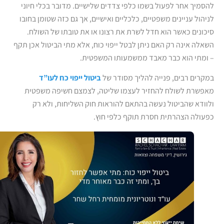
להסמיך אחר לפעול בשמו כלפי צדדים שלישיים. מדובר בכלי חיוני
לניהול עניינים משפטיים, כלכליים ואישיים, אך גם כזה שטומן בחובו
סיכונים כאשר הוא חדל לשרת את רצונו או את טובתו של השולח.
השאלה אינה רק האם ניתן לבטל ייפוי כוח, אלא מתי הביטול אכן תקף
– ומתי הוא כבר מאבד ממשמעותו המשפטית.
במקרים רבים, פנייה להליך מסודר של
ביטול ייפוי כח לעו”ד
מאפשרת לשולח להחזיר לעצמו שליטה, לצמצם חשיפה משפטית
ולוודא שהביטול נעשה בהתאם להוראות חוק השליחות, ולא רק
כפעולה הצהרתית חסרת תוקף כלפי חוץ.