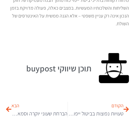
מלווה לקוחות בהליכי ביטול ייפוי כוח מתוך הבנה מעמיקה של חוק
השליחות והשלכותיו המעשיות. במצבים כאלה, פעולה מדויקת בזמן
הנכון אינה רק עניין משפטי – אלא הגנה ממשית על האינטרסים של
השולח.
תוכן שיווקי buypost
הקודם
הבא
טעויות נפוצות בביטול ייפוי כוח ואיך להימנע מהן מראש
הברחת שעוני יוקרה וסמארטפונים: כל מה שחייבים לדעת על עבירות מכס