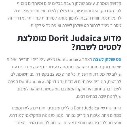
קדושה ושמחה. עיצוב שולחן השבת בכלים יפים ומיוחדים מוסיף
להרגשת הקדושה והחגיגיות. סט שולחן לשבת איכותי ומעוצב יכול
להעלות את חווית השבת ולהפוך אותה למיוחדת עוד יותר. מדריך זה
מסביר כיצד לבחור סט שולחן לשבת ואיפה כדאי לקנות.
מדוע Dorit Judaica מומלצת
לסטים לשבת?
סט שולחן לשבת
באתר Dorit Judaica מציע עיצובים ייחודיים ואיכות
יוצאת דופן. המותג הישראלי מתמחה בעיצוב יודאיקה מודרנית עם
שילוב של מסורת וחדשנות. כל פריט מעוצב בקפידה עם תשומת לב
לפרטים, חומרים איכותיים ועבודת יד מדויקת. Dorit Judaica הפכה
לשם דבר בתחום היודאיקה המעוצבת ומשמשת השראה לעיצוב
שולחנות שבת בבתים רבים.
היתרונות של Dorit Judaica כוללים עיצובים ייחודיים שלא תמצאו
במקום אחר, איכות חומרים גבוהה, מגוון סגנונות מהקלאסי למודרני,
אפשרות להרכיב סט מותאם אישית, ושירות לקוחות מצוין. האתר