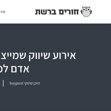
מדי
אירוע שיווק שמייצר
אדם למ
תוכן שיווקי buypost