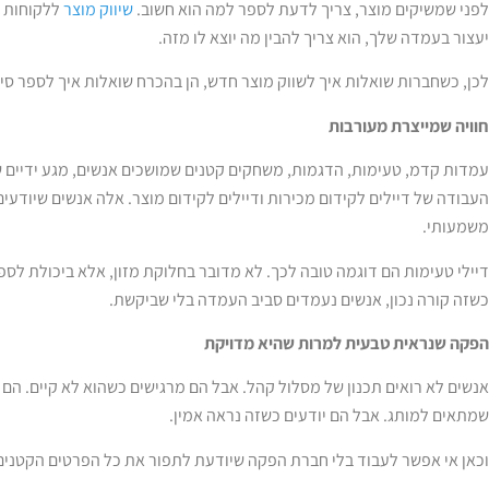
לפני שמשיקים מוצר, צריך לדעת לספר למה הוא חשוב.
שיווק מוצר
ללקוחות מ
יעצור בעמדה שלך, הוא צריך להבין מה יוצא לו מזה.
לכן, כשחברות שואלות איך לשווק מוצר חדש, הן בהכרח שואלות איך לספר סי
חוויה שמייצרת מעורבות
עמדות קדמ, טעימות, הדגמות, משחקים קטנים שמושכים אנשים, מגע ידיים 
העבודה של דיילים לקידום מכירות ודיילים לקידום מוצר. אלה אנשים שיודע
משמעותי.
דיילי טעימות הם דוגמה טובה לכך. לא מדובר בחלוקת מזון, אלא ביכולת לספ
כשזה קורה נכון, אנשים נעמדים סביב העמדה בלי שביקשת.
הפקה שנראית טבעית למרות שהיא מדויקת
אנשים לא רואים תכנון של מסלול קהל. אבל הם מרגישים כשהוא לא קיים. הם ל
שמתאים למותג. אבל הם יודעים כשזה נראה אמין.
וכאן אי אפשר לעבוד בלי חברת הפקה שיודעת לתפור את כל הפרטים הקטנים