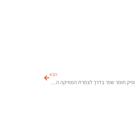
הבא
הדי-ג’יי והמפיק תומר שפר בדרך לצמרת המוזיקה האלקטרונית