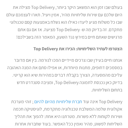
בעולם שבו זמן הוא המשאב היקר ביותר, Top Delivery מצילה את
היום שלכם עם שירות שליחויות מהיר, אמין ויעיל. תארו לעצמכם עולם
שבו כל משלוח מגיע ליעדו כאילו הוא נשלח באמצעות קסם טכנולוגי
מתקדם. זה בדיוק מה ש- Top Delivery מציעה. אז אם גם אתם
מרגישים שאתם חיים במירוץ נגד השעון, המאמר הזה בשבילכם!
הצטרפו לעתיד השליחויות: הכירו את
Top Delivery
אנחנו חיים בעידן שבו צרכים מיידיים הפכו לנורמה. בין אם מדובר
במסמכים דחופים, מתנות מיוחדות, או אפילו סתם את המנה האהובה
עליכם מהמסעדה, הצורך בקבלת דברים במהירות שיא הוא קריטי.
בדיוק כאן נכנסת לתמונה Top Delivery, ומציבה סטנדרט חדש
בתחום השליחויות.
Top Delivery אינה עוד
חברת שליחויות מהיום להיום
; זוהי מערכת
אקולוגית שלמה המשלבת טכנולוגיה מתקדמת, לוגיסטיקה חכמה
ושירות לקוחות ללא פשרות. מטרתנו היא אחת: להפוך את תהליך
השליחות לפשוט, מהיר ואמין ככל האפשר. בעוד שחברות אחרות