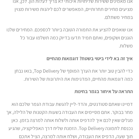
אנו מאמינים ששירות שליחויות איכותי לא צריך לעלות הון. לכן, אנו
מציעים מחירים תחרותיים, המאפשרים לכם ליהנות משירות מצוין
במחיר משתלם.
אנו שואפים להציע את התמורה הטובה ביותר לכספכם. המחירים שלנו
הוגנים ושקופים, ואתם תמיד תדעו בדיוק כמה תשלמו עבור כל
משלוח.
איך זה בא לידי ביטוי בשטח? דוגמאות מהחיים
כדי להבין טוב יותר את הערך המוסף של Top Delivery, בואו נבחן
כמה דוגמאות מהחיים, המדגימות את היתרונות של השירות.
התראה על איחור בגמר בחינות
דמיינו שאתם סטודנטים, והדד-ליין להגשת עבודת הגמר שלכם הוא
מחר בבוקר. אתם מסיימים את העבודה בשעות הקטנות של הלילה, אך
מגלים שאין לכם איך להדפיס אותה ולשלוח אותה למרצה בזמן. כאן
נכנסת לתמונה Top Delivery. הזמנת שליח דרך האפליקציה, שהגיע
תוך שעה, הדפיס את העבודה, ושלח אותה למרצה, הציל אתכם