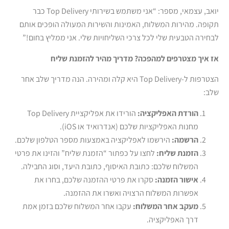
יואב, עצמאי, מספר: “אני משתמש בשירותי Top Delivery כבר
תקופה. מהירות המשלוח, האמינות והשירות המעולה הופכים אותם
לבחירה הטבעית שלי לכל צרכי השליחויות שלי. אני ממליץ בחום!”
אז איך מצטרפים למהפכה? מדריך מהיר להזמנת שליח
הצטרפות ל-Top Delivery היא קלה ומהירה. הנה מדריך שלב אחר
שלב:
הורדת האפליקציה
:
הורידו את אפליקציית Top Delivery
מחנות האפליקציות שלכם (אנדרואיד או iOS).
הרשמה
:
הירשמו לאפליקציה באמצעות מספר הטלפון שלכם.
הזמנת שליח
:
לחצו על כפתור “הזמנת שליח” והזינו את פרטי
המשלוח שלכם: כתובת האיסוף, כתובת היעד, וסוג החבילה.
אישור הזמנה
:
סקרו את פרטי ההזמנה שלכם, בחרו את
אפשרות המשלוח הרצויה ואשרו את ההזמנה.
מעקב אחר המשלוח
:
עקבו אחר המשלוח שלכם בזמן אמת
דרך האפליקציה.