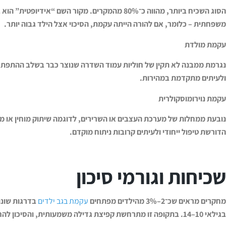
הסוג השכיח ביותר, מהווה כ־80% מהמקרים. מקור השם “א
משפחתית – כלומר, אם להורה הייתה עקמת, הסיכוי אצל הילד גבוה יותר
.
עקמת מולדת
נגרמת ממבנה לא תקין של חוליות עמוד השדרה שנוצר כבר בשלב ההתפתחו
ולעיתים מתקדמת במהירות
.
עקמת נוירומוסקולרית
נובעת ממחלות של מערכת העצבים או השרירים, לדוגמה שיתוק מוחין או מחלו
הדורשת טיפול ייחודי ולעיתים קרובות ניתוח מוקדם
.
שכיחות וגורמי סיכון
מחקרים מראים שכ־2–3% מהילדים מפתחים
עקמת בגב ילדים
בדרגות שונו
בגילאי 10–14. בתקופה זו מתרחשת קפיצת גדילה משמעותית, והסיכון להחמרה גדל