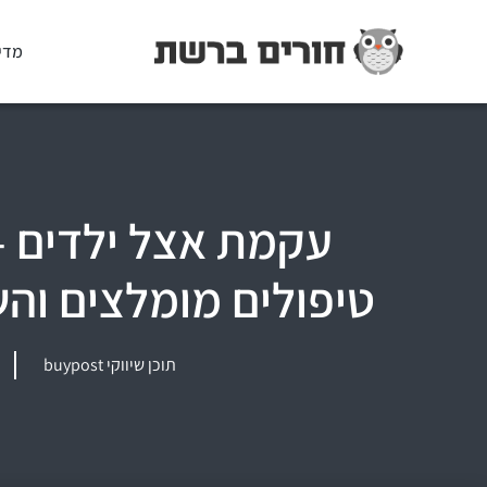
מדי
עקמת אצל ילדים –
טיפולים מומלצים והש
תוכן שיווקי buypost