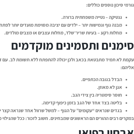
גורמי סיכון נוספים כוללים
:
גנטיקה
–
נטייה משפחתית ברורה
.
מבנה גוף וגמישות יתר
–
ילדים עם יציבה מסוימת מועדים יותר לפת
מחלות רקע
–
בעיות שריר־שלד, מחלות עצבים או מצבים מולדים
.
סימנים ותסמינים מוקדמים
עקמת לא תמיד מתבטאת בכאב ולכן יכולה להתפתח ללא תשומת לב. עם זאת
אליהם
:
הבדל בגובה הכתפיים
.
אגן לא מאוזן
.
חוסר סימטריה בין צידי הגב
.
בליטה בצד אחד של הגב בזמן כיפוף קדימה
.
בגדים שנראים “עקומים” על הגוף – למשל שרוול אחד שנראה קצר י
במקרים רבים ההורים הם הראשונים שמבחינים. חשוב לזכור: ככל שהגילוי מ
אבחון רפואי