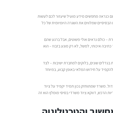
ם כנראה מחפשים מידע מועיל שיעזור לכם לעשות
הבסיסיים שמלווים את השגרה היומיומית של כל
רת – כולם נראים אולי פשוטים, אבל ברגע שהם
כתיבה איכותי, למשל, לא רק מונע בזבוז – הוא
ייר – דפי A4 בכמות גדולה, מעטפות בגדלים שונים, בלוקים למחברת ישיבות – לצד
הקפיד על חידוש המלאי באופן קבוע, במיוחד
ול. משרד שמתוחזק נכון תמיד יקפיד על ציוד
יות הרכש, דווקא ציוד משרדי בסיסי מומלץ הוא זה
שוב והטכנולוגיה