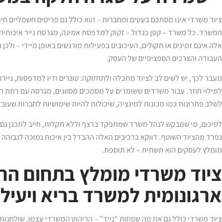
ציוד משרדי אינו מסתכם בעטים ומחברות – הוא כולל גם פריטים חשמליים חיו
המשרד. כל משרד – קטן כגדול – זקוק למדפסת אמינה, מגרסת נייר איכותית, 
אלה אינם זמינים או תקולים, העיכובים בפעילות מורגשים באופן מיידי – ולכ
העבודה והצרכים הספציפיים של העסק.
מעבר לכך, יש לשים לב לציוד מתכלה ולתחזוקה: טונרים ודיו למדפסות, ניירו
למילוי חוזר. עבור משרדים ששומרים על מסמכים מסווגים, מגרסה עם רמת חי
לשלב פתרונות כמו מכונות למינציה, שיכולות להיות שימושיות לחברות שעובד
לסיכום, מי שמבקש לנהל משרד שמתפקד ברצף וללא תקלות, חייב לתכנן גם 
נפרד מהציוד השוטף. דווקא ברכיבים האלה ההבדל בין איכות נמוכה לגבוהה 
מומלץ לעסקים הוא תשתית – לא תוספת.
ציוד משרדי מומלץ בתחום הר
ארגונומית למשרד בריא ויעיל
ציוד משרדי כולל גם את מה שפחות “נייד” – הריהוט המשרדי עצמו. שולחנות 