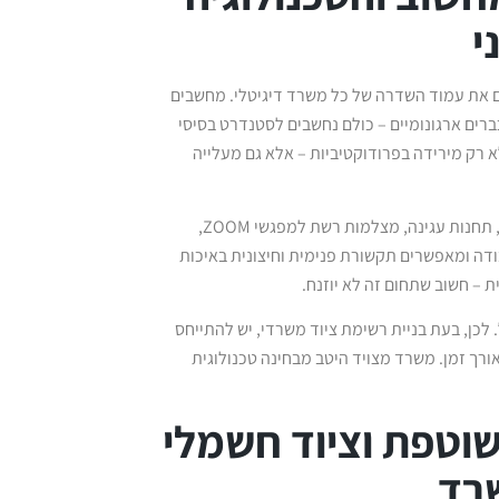
י
מים, המהווים את עמוד השדרה של כל משרד דיגיטלי. מחשבים
כברים ארגונומיים – כולם נחשבים לסטנדרט בסיסי
א רק מירידה בפרודוקטיביות – אלא גם מעלייה
מלבד חומרה, חשוב לכלול גם ציוד נלווה: מפצלים, מטענים, כבלים מותאמים, תחנות עגינה, מצלמות רשת למפגשי ZOOM,
ודה ומאפשרים תקשורת פנימית וחיצונית באיכות
 – חשוב שתחום זה לא יוזנח.
לכן, בעת בניית רשימת ציוד משרדי, יש להתייחס
ורך זמן. משרד מצויד היטב מבחינה טכנולוגית
וטפת וציוד חשמלי
רד