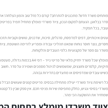
פותחים משרד חדש? מתכננים להתרחב? קודם כל מזל טוב והמון הצלחה! את
סדר בבלאגן. הגעתם למקום הנכון, ציוד משרדי מומלץ מתחיל תמיד בפריטים 
עובד, בכל תפקיד.
עטים איכותיים, דפים למדפסת, סרגלים, סיכות, שדכנים, טושים וקוביות תזכו
חסרים, נוצר חוסר נוחות שמאט תהליכי עבודה ומפריע לזרימה השוטפת. ציוד 
משדר גם מסר של מקצועיות כלפי העובדים והלקוחות.
מומלץ שכל משרד יחזיק מלאי של פריטי נ
תיקיות, קלסרים וחוצצים, שמשמשים לניהול מסמכים ושמירה על סדר. חשוב ל
כשיש עובדים שמדפיסים או מתעדים בתדירות גבוהה.
כל רשימת ציוד משרדי יעילה מתחילה בבסיס: פריטים קטנים שעושים הבדל גד
משרדי בסיסי ונגיש, כחלק מתפיסת שירות פנימי חכם. אין ספק שבין כל קטגור
שמחזיר את ההשקעה הכי מהר.
ציוד משרדי מומלץ בתחום המח