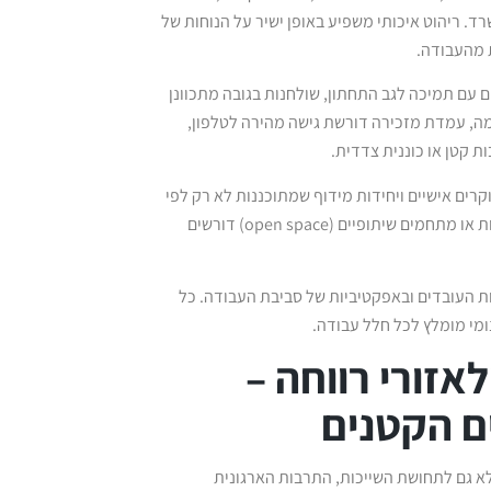
ד. ריהוט איכותי משפיע באופן ישיר על הנוחות של
 מהעבודה.
ם עם תמיכה לגב התחתון, שולחנות בגובה מתכוונן
מה, עמדת מזכירה דורשת גישה מהירה לטלפון,
 קטן או כוננית צדדית.
וקרים אישיים ויחידות מידוף שמתוכננות לא רק לפי
נפח, אלא גם לפי תדירות השימוש. גם פינות המתנה, פינות ישיבה לא פורמליות או מתחמים שיתופיים (open space) דורשים
 העובדים ובאפקטיביות של סביבת העבודה. כל
ומי מומלץ לכל חלל עבודה.
אזורי רווחה –
ם הקטנים
לא גם לתחושת השייכות, התרבות הארגונית