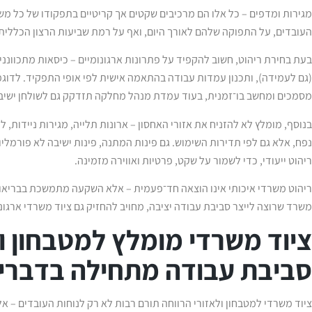
מגירות ומדפים – כל אלו הם מרכיבים שקטים אך קריטיים בתפקודו של כל משר
העובדים, על התפוקה שלהם לאורך היום, ואף על רמת שביעות הרצון הכללית
בעת בחירת ריהוט, חשוב להקפיד על פתרונות ארגונומיים – כיסאות מתכוונני
(גם לעמידה), ותכנון עמדות עבודה בהתאמה אישית לפי אופי התפקיד. לדוג
מסמכים ומחשב בו־זמנית, בעוד עמדת מנהל מחלקה תזדקק גם לשולחן ישיבות
בנוסף, מומלץ לא להזניח את אזורי האחסון – ארונות תלייה, מגירות ניידות, ל
ריהוט ייעודי, כדי לשמור על שקט, פרטיות ואווירה מזמינה.
ריהוט משרדי איכותי אינו הוצאה חד־פעמית – אלא השקעה מתמשכת בבריאות
משרד שרוצה לייצר סביבת עבודה יציבה, מחויב להחזיק גם ציוד משרדי ארגונ
ציוד משרדי מומלץ למטבחון ול
סביבת עבודה מתחילה בדברי
ציוד משרדי למטבחון ולאזורי הרווחה תורם רבות לא רק לנוחות העובדים – א