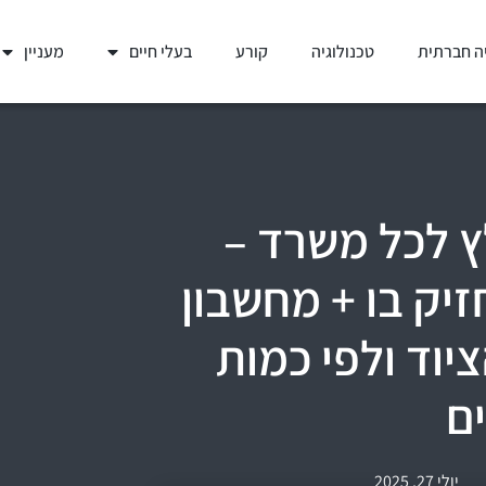
ה חברתית
טכנולוגיה
קורע
בעלי חיים
מעניין
ץ לכל משרד –
יק בו + מחשבון
ציוד ולפי כמות
ם
יולי 27, 2025