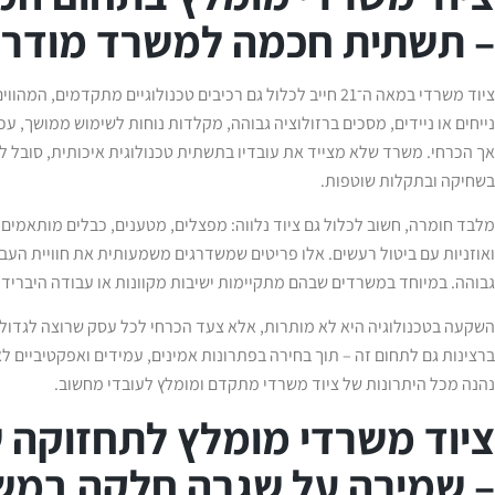
– תשתית חכמה למשרד מודרנ
ציוד משרדי במאה ה־21 חייב לכלול גם רכיבים טכנולוגיים מתקד
נייחים או ניידים, מסכים ברזולוציה גבוהה, מקלדות נוחות לשימוש ממושך, ע
אך הכרחי. משרד שלא מצייד את עובדיו בתשתית טכנולוגית איכותית, סובל ל
בשחיקה ובתקלות שוטפות.
ואוזניות עם ביטול רעשים. אלו פריטים שמשדרגים משמעותית את חוויית העב
גבוהה. במיוחד במשרדים שבהם מתקיימות ישיבות מקוונות או עבודה היברידית
השקעה בטכנולוגיה היא לא מותרות, אלא צעד הכרחי לכל עסק שרוצה לגדול. 
ברצינות גם לתחום זה – תוך בחירה בפתרונות אמינים, עמידים ואפקטיביים לא
נהנה מכל היתרונות של ציוד משרדי מתקדם ומומלץ לעובדי מחשוב.
ציוד משרדי מומלץ לתחזוקה ש
– שמירה על שגרה חלקה במש