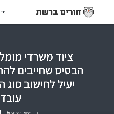
מדי
ציוד משרדי מומל
הבסיס שחייבים להחז
יעיל לחישוב סוג ה
עובדי
תוכן שיווקי buypost