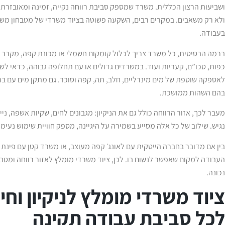
ושביעות הרצון הכללית. משרד שמספק סביבת רווחה נקייה, זמינה ומאובזרת
ולא רק משאבים. במקרים רבים, השקעה פשוטה בציוד משרדי של מטבחון מש
בעבודה.
ברמה הבסיסית, כל משרד צריך לכלול קומקום חשמלי או מכונת קפה, מקרר בג
כפות, סכו”ם, קעריות ועוד. במשרדים גדולים או עם תחלופה גבוהה, כדאי לש
לאספקה שוטפת של מים מינרליים, חלב, תה, קפה וסוכר. גם מתקן מים עם 
בהם השהות ממושכת.
מעבר לכך, אזור הרווחה כולל גם את הניקיון: מגבונים לחים, שקיות אשפה, ניי
נגיש. שילוב של כל אלה מסייע בשמירה על היגיינה, מספק חוויית שימוש נעי
בין אם מדובר בחברה הייטקית עם לאונג׳ קפה מעוצב, או משרד קטן עם פינת 
העבודה למקום שאפשר לנשום בו. לכן, ציוד משרדי מומלץ לאזור רווחה ומטב
נכונה.
ציוד משרדי מומלץ לניקיון וחי
לכל סביבת עבודה תקינה