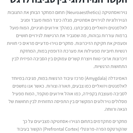
נוירואסתטיקה (Neuroaesthetics) תחום המחקר הבוחן את התגובות
הנוירולוגיות לגירויים אסתטיים, מגלה כיצד המוח מעבד ומגיב
לאלמנטים ויזואליים בסביבתנו. במהלך אירועים חגיגיים, המוח פועל
ברמות עוררות גבוהות, מה שמגביר את הרגישות לגירויים חושיים
ומעמיק את חקיקת הזיכרונות. מחקרים נוירו-מדעיים מראים כי חוויות
רגשיות חיוביות מפעילות את מערכת הדופמין במוח, המחזקת
זיכרונות ארוכי טווח ויוצרת קשרים עמוקים בין הסביבה הפיזית לבין
התחושות הרגשיות.
האמיגדלה (Amygdala) מרכז עיבוד הרגשות במוח, מגיבה במיוחד
לאלמנטים ויזואליים כמו צבעים, תאורה וצורות. כאשר אנו נחשפים
לסביבה מעוצבת בקפידה, כמו אוהל אירועים מוקפד, המוח מפעיל
מסלולים נוירולוגים המקשרים בין התפיסה החזותית לבין תחושות של
הנאה ורווחה.
מחקרים מתקדמים בתחום הנוירו-אסתטיקה מצביעים על כך
שהקורטקס הפרה-פרונטלי (Prefrontal Cortex) הקשור בעיבוד