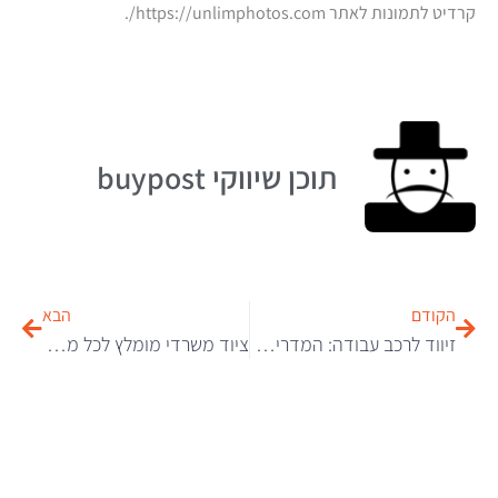
קרדיט לתמונות לאתר https://unlimphotos.com/.
תוכן שיווקי buypost
הקודם
הבא
זיווד לרכב עבודה: המדריך המלא לשיפור סביבת העבודה הניידת
ציוד משרדי מומלץ לכל משרד – הבסיס שחייבים להחזיק בו + מחשבון יעיל לחישוב סוג הציוד ולפי כמות עובדים