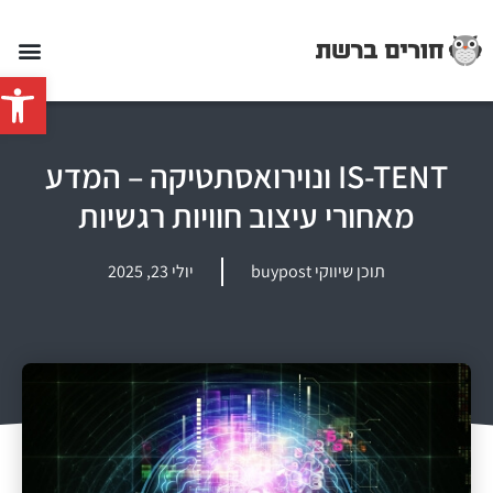
פתח סרג
IS-TENT ונוירואסתטיקה – המדע
מאחורי עיצוב חוויות רגשיות
תוכן שיווקי buypost
יולי 23, 2025