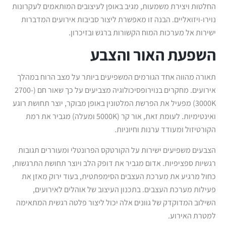
החלטות ויצירת משמעות, מגיב באופן לעיצובים המותאמים לעקרונות
נוירו-ויזואליים. הבנה זו מאפשרת ליצור סביבות אירועים המדברות
ישירות אל מערכות המוח הקשורות ברגש ובזיכרון.
השפעת האור והצבע
תאורה מהווה אחד הגורמים המשפיעים ביותר על מצב הרוח במהלך
אירועים. מחקרים בנוירופסיכולוגיה מצביעים על כך שאור חם (2700-
3000K) מפעיל את הפרשת המלטונין באופן מבוקר, יוצר תחושת רוגע
ואינטימיות. לעומת זאת, אור קר (5000K ומעלה) מגביר את רמת
הקורטיזול ומעודד ערנות וחיוניות.
הצבעים משפיעים ישירות על הקורטקס הפרונטלי ומעוררים תגובות
רגשיות ספציפיות. אדום מגביר את דופק הלב ויוצר תחושת התרגשות,
כחול מרגיע את מערכת העצבים הסימפתטית, בעוד ירוק מאזן את
פעילות מערכת העצבים. בתכנון העיצוב של אוהלים לאירועים,
השילוב המדוקדק של גוונים אלה יכול ליצור פלטה רגשית המתאימה
למטרת האירוע.