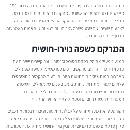
התגובה הנוירולוגית לצבעים מתרחשת ברמת התת-הכרה בתוך 150
מילישניות מהחשיפה הראשונית. מחקרים בהדמיית מוח מתקדמת
מראים כי אזורים ספציפיים בקורטקס הראייתי מגיבים באופן שונה
לצבעים שונים, מה שמאפשר לעצב חוויות רגשיות מותאמות באמצעות
תכנון צבעוני מדוקדק.
המרקם כשפה נוירו-חושית
המגע מפעיל את הקורטקס הסומטוסנסורי ויוצר קשרים ישירים עם
מרכזי הזיכרון והרגש. מרקמים רכים כמו משי או קטיפה מפעילים
מערכות במוח שיוצרות תחושות חיוביות, בעוד מרקמים מחוספסים
עלולים לעורר מתח ואי נוחות. בעיצוב פנים של אוהלים, השימוש
בבדים איכותיים ומרקמים נעימים למגע תורם ליצירת סביבה
המעודדת רגשות חיוביים ומעמיקה את החוויה החגיגית.
הקורטקס הקדמי, האחראי על קבלת החלטות ועיבוד רגשות מורכבים,
מגיב באופן משמעותי לשילובים של מרקמים שונים. סביבה המציעה
מגוון מרקמים מתוזמרים יוצרת עניין נוירו-חושי המחזק את המעורבות